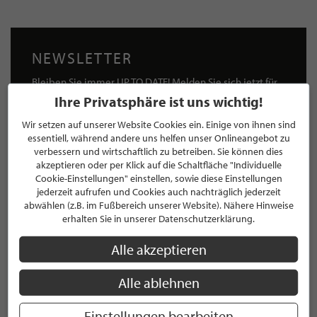
NEWSLETTER
Bleiben Sie immer UP TO DATE! Melden Sie sich jetzt für
unseren STILPUNKTE®-Newsletter an und profitieren Sie
Ihre Privatsphäre ist uns wichtig!
von exklusiven
Neuigkeiten, Trends
und
Angeboten
Wir setzen auf unserer Website Cookies ein. Einige von ihnen sind
Mit der Anmeldung für unseren Newsletter stimmen Sie
essentiell, während andere uns helfen unser Onlineangebot zu
unseren
Datenschutzbestimmungen
zu. Eine
Abmeldung
verbessern und wirtschaftlich zu betreiben. Sie können dies
ist jederzeit möglich.
akzeptieren oder per Klick auf die Schaltfläche "Individuelle
Cookie-Einstellungen" einstellen, sowie diese Einstellungen
jederzeit aufrufen und Cookies auch nachträglich jederzeit
abwählen (z.B. im Fußbereich unserer Website). Nähere Hinweise
erhalten Sie in unserer Datenschutzerklärung.
ANMELDEN
Alle akzeptieren
Mit der Anmeldung an unserem Newsletter stimmen Sie unseren
Alle ablehnen
Datenschutzbestimmungen
zu. Eine
Abmeldung
ist jederzeit möglich.
Einstellungen bearbeiten