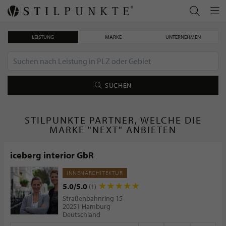
LEISTUNG
MARKE
UNTERNEHMEN
SUCHEN
STILPUNKTE PARTNER, WELCHE DIE
MARKE "NEXT" ANBIETEN
iceberg interior GbR
INNENARCHITEKTUR
5.0/5.0
(1)
Straßenbahnring 15
20251 Hamburg
Deutschland