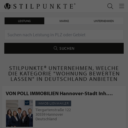
LEISTUNG
MARKE
UNTERNEHMEN
SUCHEN
STILPUNKTE® UNTERNEHMEN, WELCHE
DIE KATEGORIE "WOHNUNG BEWERTEN
LASSEN" IN DEUTSCHLAND ANBIETEN
VON POLL IMMOBILIEN Hannover-Stadt Inh.
Christian Neteler
IMMOBILIENMAKLER
Tiergartenstraße 122
30559 Hannover
Deutschland