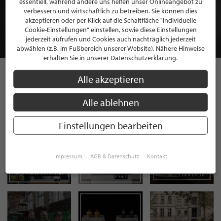
essentiell, während andere uns helfen unser Onlineangebot zu
MITGLIEDSCHAFT BEI STILPUNKTE®
verbessern und wirtschaftlich zu betreiben. Sie können dies
akzeptieren oder per Klick auf die Schaltfläche "Individuelle
Cookie-Einstellungen" einstellen, sowie diese Einstellungen
JETZT GRATIS BEWERBEN
jederzeit aufrufen und Cookies auch nachträglich jederzeit
abwählen (z.B. im Fußbereich unserer Website). Nähere Hinweise
erhalten Sie in unserer Datenschutzerklärung.
Alle akzeptieren
STILPUNKTE AUF
Alle ablehnen
INSTAGRAM
Einstellungen bearbeiten
Impressum
AGB & Datenschutz
Kontakt