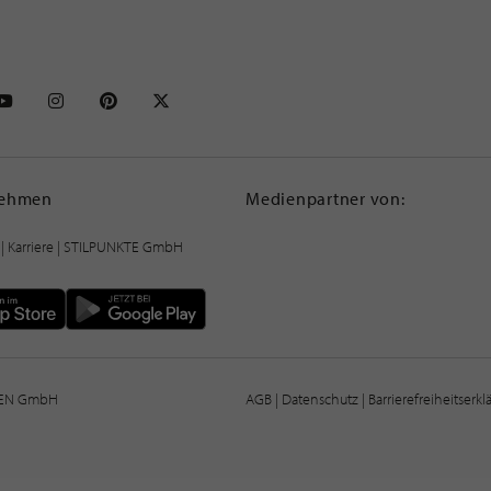
NKTE auf Facebook
STILPUNKTE auf Youtube
STILPUNKTE auf Instagram
STILPUNKTE auf Pinterest
STILPUNKTE auf X
nehmen
Medienpartner von:
|
Karriere
| STILPUNKTE GmbH
IEN GmbH
AGB
|
Datenschutz
|
Barrierefreiheitserk