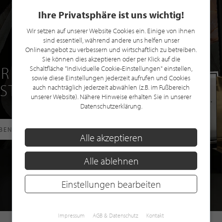
Ihre Privatsphäre ist uns wichtig!
Wir setzen auf unserer Website Cookies ein. Einige von ihnen
sind essentiell, während andere uns helfen unser
Onlineangebot zu verbessern und wirtschaftlich zu betreiben.
Sie können dies akzeptieren oder per Klick auf die
R EINE GRATIS
Schaltfläche "Individuelle Cookie-Einstellungen" einstellen,
sowie diese Einstellungen jederzeit aufrufen und Cookies
 STILPUNKTE®
auch nachträglich jederzeit abwählen (z.B. im Fußbereich
unserer Website). Nähere Hinweise erhalten Sie in unserer
Datenschutzerklärung.
RBEN
Alle akzeptieren
Alle ablehnen
Einstellungen bearbeiten
Impressum
AGB & Datenschutz
Kontakt