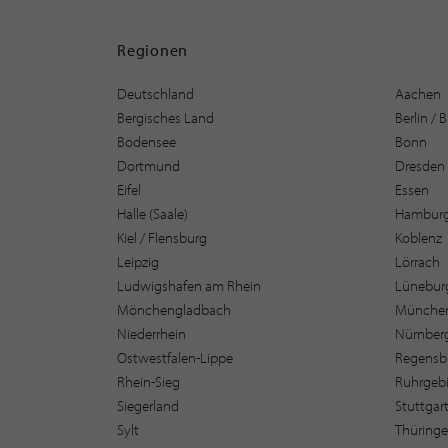
Regionen
Deutschland
Aachen
Bergisches Land
Berlin /
Bodensee
Bonn
Dortmund
Dresden
Eifel
Essen
Halle (Saale)
Hambur
Kiel / Flensburg
Koblenz
Leipzig
Lörrach
Ludwigshafen am Rhein
Lüneburg
Mönchengladbach
Münche
Niederrhein
Nürnber
Ostwestfalen-Lippe
Regensb
Rhein-Sieg
Ruhrgebi
Siegerland
Stuttgar
Sylt
Thüring