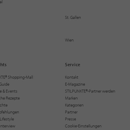
al
St. Gallen
Wien
ghts
Service
KTE® Shopping-Mall
Kontakt
Guide
E-Magazine
e & Events
STILPUNKTE®-Partner werden
sche Rezepte
Marken
ichte
Kategorien
pfehlungen
Partner
Lifestyle
Presse
interview
Cookie-Einstellungen