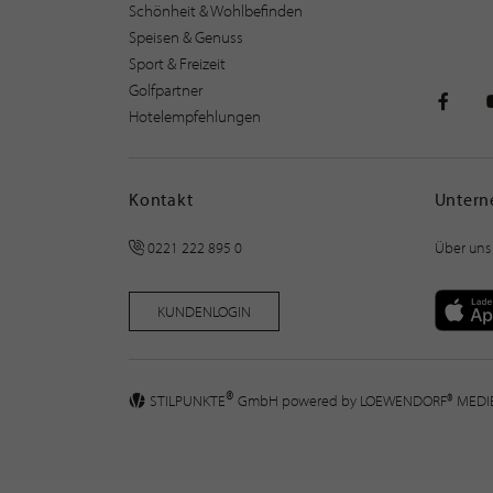
Schönheit & Wohlbefinden
Speisen & Genuss
Sport & Freizeit
Golfpartner
Hotelempfehlungen
STILPU
Kontakt
Unter
0221 222 895 0
Über uns
KUNDENLOGIN
®
STILPUNKTE
GmbH powered by
LOEWENDORF® MED