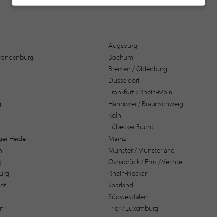
Augsburg
 Brandenburg
Bochum
Bremen / Oldenburg
Düsseldorf
Frankfurt / Rhein-Main
g
Hannover / Braunschweig
Köln
Lübecker Bucht
er Heide
Mainz
n
Münster / Münsterland
g
Osnabrück / Ems / Vechte
urg
Rhein-Neckar
et
Saarland
t
Südwestfalen
en
Trier / Luxemburg