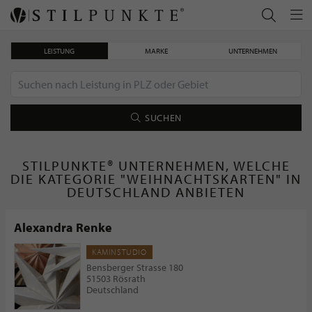
LEISTUNG
MARKE
UNTERNEHMEN
SUCHEN
STILPUNKTE® UNTERNEHMEN, WELCHE
DIE KATEGORIE "WEIHNACHTSKARTEN" IN
DEUTSCHLAND ANBIETEN
Alexandra Renke
KAMINSTUDIO
Bensberger Strasse 180
51503 Rösrath
Deutschland