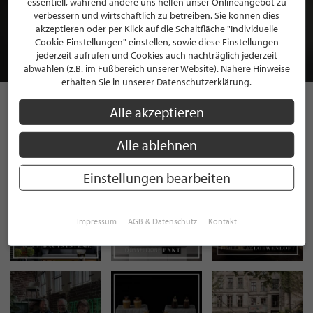
essentiell, während andere uns helfen unser Onlineangebot zu
MITGLIEDSCHAFT BEI STILPUNKTE®
verbessern und wirtschaftlich zu betreiben. Sie können dies
akzeptieren oder per Klick auf die Schaltfläche "Individuelle
Cookie-Einstellungen" einstellen, sowie diese Einstellungen
JETZT GRATIS BEWERBEN
jederzeit aufrufen und Cookies auch nachträglich jederzeit
abwählen (z.B. im Fußbereich unserer Website). Nähere Hinweise
erhalten Sie in unserer Datenschutzerklärung.
Alle akzeptieren
STILPUNKTE AUF
Alle ablehnen
INSTAGRAM
Einstellungen bearbeiten
Impressum
AGB & Datenschutz
Kontakt