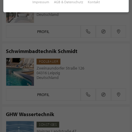
Impressum
AGB & Datenschutz
Kontakt
Oberste-Wilms-Straße 23
44309 Dortmund
Deutschland
PROFIL
Schwimmbadtechnik Schmidt
POOLBAUER
Zweinaundorfer Straße 126
04316 Leipzig
Deutschland
PROFIL
GHW Wassertechnik
SONSTIGES
Mainzer Landstraße 47