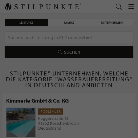
LEISTUNG
MARKE
UNTERNEHMEN
SUCHEN
STILPUNKTE® UNTERNEHMEN, WELCHE
DIE KATEGORIE "WASSERAUFBEREITUNG"
IN DEUTSCHLAND ANBIETEN
Kimmerle GmbH & Co. KG
POOLBAUER
Fuggerstraße 13
41352 Korschenbroich
Deutschland