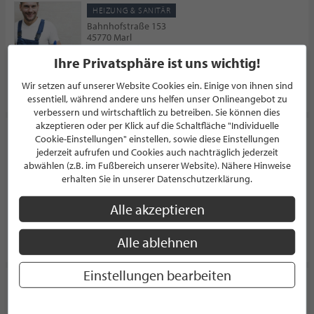
HEIZUNG & SANITÄR
Bahnhofstraße 153
45770 Marl
Deutschland
Ihre Privatsphäre ist uns wichtig!
Wir setzen auf unserer Website Cookies ein. Einige von ihnen sind
PROFIL
essentiell, während andere uns helfen unser Onlineangebot zu
verbessern und wirtschaftlich zu betreiben. Sie können dies
akzeptieren oder per Klick auf die Schaltfläche "Individuelle
W & W Gebäudetechnik
Cookie-Einstellungen" einstellen, sowie diese Einstellungen
jederzeit aufrufen und Cookies auch nachträglich jederzeit
HEIZUNG & SANITÄR
abwählen (z.B. im Fußbereich unserer Website). Nähere Hinweise
Hubertusstraße 39
erhalten Sie in unserer Datenschutzerklärung.
45657 Recklinghausen
Deutschland
Alle akzeptieren
PROFIL
Alle ablehnen
Einstellungen bearbeiten
Hartwig & Schwibbe
HEIZUNG & SANITÄR