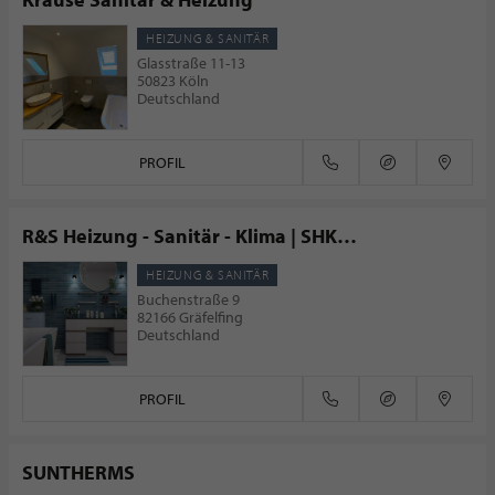
HEIZUNG & SANITÄR
Glasstraße 11-13
50823 Köln
Deutschland
PROFIL
R&S Heizung - Sanitär - Klima | SHK
Meisterbetrieb Gräfelfing bei München
HEIZUNG & SANITÄR
Buchenstraße 9
82166 Gräfelfing
Deutschland
PROFIL
SUNTHERMS