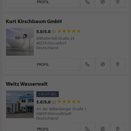
PROFIL
Kurt Kirschbaum GmbH
5.0/5.0
(1)
Wilhelm-Tell-Straße 23
40219 Düsseldorf
Deutschland
PROFIL
Weitz Wasserwelt
SONSTIGES
5.0/5.0
(2)
An der Miltenberger Straße 1
63839 Kleinwallstadt
Deutschland
PROFIL