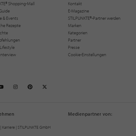
KTE® Shopping-Mall
Kontakt
Guide
E-Magazine
e & Events
STILPUNKTE®-Partner werden
sche Rezepte
Marken
ichte
Kategorien
pfehlungen
Partner
Lifestyle
Presse
interview
Cookie-Einstellungen
NKTE auf Facebook
STILPUNKTE auf Youtube
STILPUNKTE auf Instagram
STILPUNKTE auf Pinterest
STILPUNKTE auf X
nehmen
Medienpartner von:
|
Karriere
| STILPUNKTE GmbH