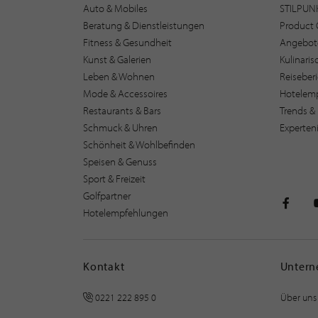
Auto & Mobiles
STILPUN
Beratung & Dienstleistungen
Product 
Fitness & Gesundheit
Angebot
Kunst & Galerien
Kulinari
Leben & Wohnen
Reiseber
Mode & Accessoires
Hotelem
Restaurants & Bars
Trends & 
Schmuck & Uhren
Experten
Schönheit & Wohlbefinden
Speisen & Genuss
Sport & Freizeit
Golfpartner
Hotelempfehlungen
STILPU
Kontakt
Unter
0221 222 895 0
Über uns