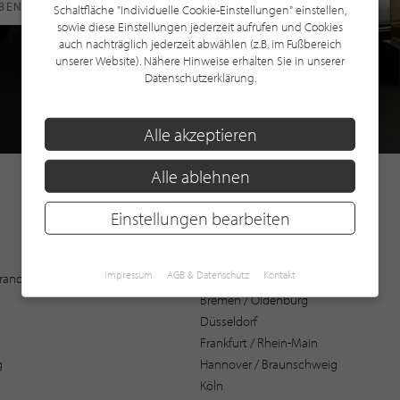
RBEN
Schaltfläche "Individuelle Cookie-Einstellungen" einstellen,
sowie diese Einstellungen jederzeit aufrufen und Cookies
auch nachträglich jederzeit abwählen (z.B. im Fußbereich
unserer Website). Nähere Hinweise erhalten Sie in unserer
Datenschutzerklärung.
Alle akzeptieren
Alle ablehnen
Einstellungen bearbeiten
Augsburg
Impressum
AGB & Datenschutz
Kontakt
 Brandenburg
Bochum
Bremen / Oldenburg
Düsseldorf
Frankfurt / Rhein-Main
g
Hannover / Braunschweig
Köln