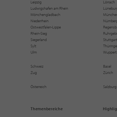
Leipzig
Lörrach
Ludwigshafen am Rhein
Lüneburg
Mönchengladbach
Münche
Niederrhein
Nürnber
Ostwestfalen-Lippe
Regensb
Rhein-Sieg
Ruhrgebi
Siegerland
Stuttgar
Sylt
Thüring
Ulm
Wuppert
Schweiz
Basel
Zug
Zürich
Österreich
Salzburg
Themenbereiche
Highli