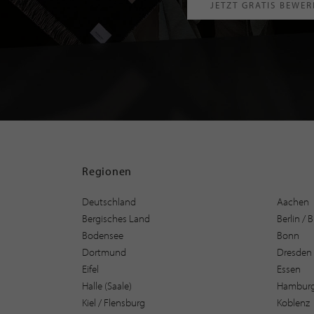
JETZT GRATIS BEWE
Regionen
Deutschland
Aachen
Bergisches Land
Berlin /
Bodensee
Bonn
Dortmund
Dresden
Eifel
Essen
Halle (Saale)
Hambur
Kiel / Flensburg
Koblenz