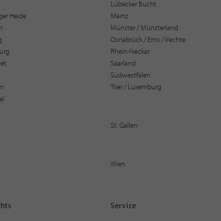
Lübecker Bucht
er Heide
Mainz
n
Münster / Münsterland
g
Osnabrück / Ems / Vechte
urg
Rhein-Neckar
et
Saarland
t
Südwestfalen
en
Trier / Luxemburg
al
St. Gallen
Wien
ghts
Service