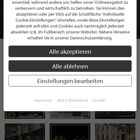
BEWERBEN SIE SICH FÜR EINE GRATIS
essentiell, während andere uns helfen unser Onlineangebot zu
MITGLIEDSCHAFT BEI STILPUNKTE®
verbessern und wirtschaftlich zu betreiben. Sie können dies
akzeptieren oder per Klick auf die Schaltfläche "Individuelle
Cookie-Einstellungen" einstellen, sowie diese Einstellungen
JETZT GRATIS BEWERBEN
jederzeit aufrufen und Cookies auch nachträglich jederzeit
abwählen (z.B. im Fußbereich unserer Website). Nähere Hinweise
erhalten Sie in unserer Datenschutzerklärung.
Alle akzeptieren
STILPUNKTE AUF
Alle ablehnen
INSTAGRAM
Einstellungen bearbeiten
Impressum
AGB & Datenschutz
Kontakt