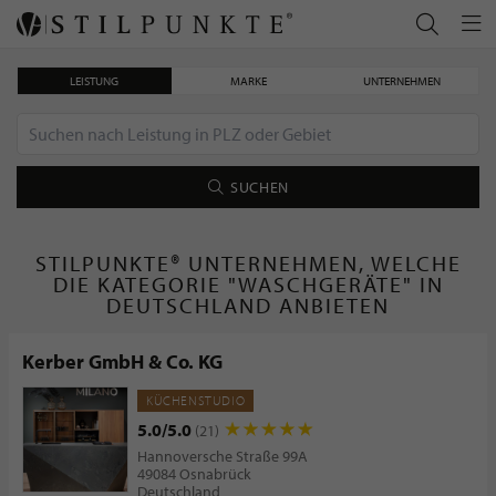
LEISTUNG
MARKE
UNTERNEHMEN
SUCHEN
STILPUNKTE® UNTERNEHMEN, WELCHE
DIE KATEGORIE "WASCHGERÄTE" IN
DEUTSCHLAND ANBIETEN
Kerber GmbH & Co. KG
KÜCHENSTUDIO
5.0/5.0
(21)
Hannoversche Straße 99A
49084 Osnabrück
Deutschland