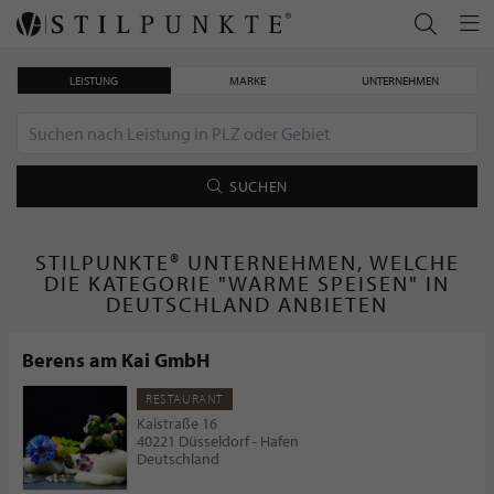
LEISTUNG
MARKE
UNTERNEHMEN
SUCHEN
STILPUNKTE® UNTERNEHMEN, WELCHE
DIE KATEGORIE "WARME SPEISEN" IN
DEUTSCHLAND ANBIETEN
Berens am Kai GmbH
RESTAURANT
Kaistraße 16
40221 Düsseldorf - Hafen
Deutschland