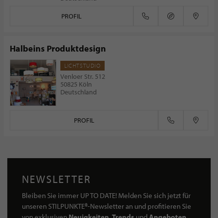
PROFIL
Halbeins Produktdesign
LICHTSTUDIO
Venloer Str. 512
50825 Köln
Deutschland
PROFIL
NEWSLETTER
Bleiben Sie immer UP TO DATE! Melden Sie sich jetzt für
unseren STILPUNKTE®-Newsletter an und profitieren Sie
von exklusiven
Neuigkeiten, Trends
und
Angeboten