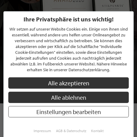
Ihre Privatsphäre ist uns wichtig!
Wir setzen auf unserer Website Cookies ein. Einige von ihnen sind
essentiell, während andere uns helfen unser Onlineangebot zu
verbessern und wirtschaftlich zu betreiben. Sie können dies
akzeptieren oder per Klick auf die Schaltfläche "Individuelle
Cookie-Einstellungen" einstellen, sowie diese Einstellungen
jederzeit aufrufen und Cookies auch nachträglich jederzeit
abwählen (z.B. im Fußbereich unserer Website). Nähere Hinweise
BEWERBEN SIE SICH FÜR EINE GRATIS
erhalten Sie in unserer Datenschutzerklärung.
MITGLIEDSCHAFT BEI STILPUNKTE®
Alle akzeptieren
JETZT GRATIS BEWERBEN
Alle ablehnen
Einstellungen bearbeiten
STILPUNKTE AUF
Impressum
AGB & Datenschutz
Kontakt
INSTAGRAM