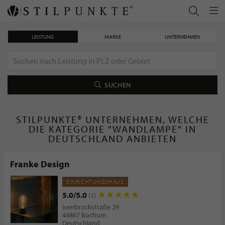
LEISTUNG
MARKE
UNTERNEHMEN
SUCHEN
STILPUNKTE® UNTERNEHMEN, WELCHE
DIE KATEGORIE "WANDLAMPE" IN
DEUTSCHLAND ANBIETEN
Franke Design
EINRICHTUNGSHAUS
5.0/5.0
(1)
Isenbrockstraße 29
44867 Bochum
Deutschland