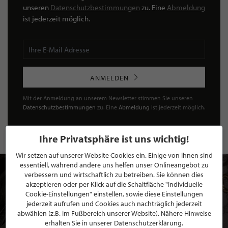
unseren
Datenschutzbestimmungen
zu. Eine
Abmeldung
ist jederzeit möglich.
ANMELDEN
Mit der Anmeldung an unserem Newsletter stimmen Sie unseren
Datenschutzbestimmungen
zu. Eine
Abmeldung
ist jederzeit möglich.
Ihre Privatsphäre ist uns wichtig!
Wir setzen auf unserer Website Cookies ein. Einige von ihnen sind
essentiell, während andere uns helfen unser Onlineangebot zu
verbessern und wirtschaftlich zu betreiben. Sie können dies
akzeptieren oder per Klick auf die Schaltfläche "Individuelle
Cookie-Einstellungen" einstellen, sowie diese Einstellungen
jederzeit aufrufen und Cookies auch nachträglich jederzeit
abwählen (z.B. im Fußbereich unserer Website). Nähere Hinweise
erhalten Sie in unserer Datenschutzerklärung.