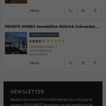
PROFIL
PRIVATE HOMES Immobilien Bührich Schroeder
GmbH & Co. KG
IMMOBILIENMAKLER
5.0/5.0
(4)
Oderfelderstraße 11
20149 Hamburg
Deutschland
PROFIL
NEWSLETTER
Bleiben Sie immer UP TO DATE! Melden Sie sich jetzt für
unseren STILPUNKTE®-Newsletter an und profitieren Sie