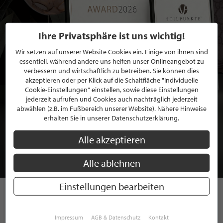
Ihre Privatsphäre ist uns wichtig!
Wir setzen auf unserer Website Cookies ein. Einige von ihnen sind
essentiell, während andere uns helfen unser Onlineangebot zu
verbessern und wirtschaftlich zu betreiben. Sie können dies
akzeptieren oder per Klick auf die Schaltfläche "Individuelle
Cookie-Einstellungen" einstellen, sowie diese Einstellungen
jederzeit aufrufen und Cookies auch nachträglich jederzeit
abwählen (z.B. im Fußbereich unserer Website). Nähere Hinweise
BEWERBEN SIE SICH FÜR EINE GRATIS
erhalten Sie in unserer Datenschutzerklärung.
MITGLIEDSCHAFT BEI STILPUNKTE®
Alle akzeptieren
JETZT GRATIS BEWERBEN
Alle ablehnen
Einstellungen bearbeiten
STILPUNKTE AUF
Impressum
AGB & Datenschutz
Kontakt