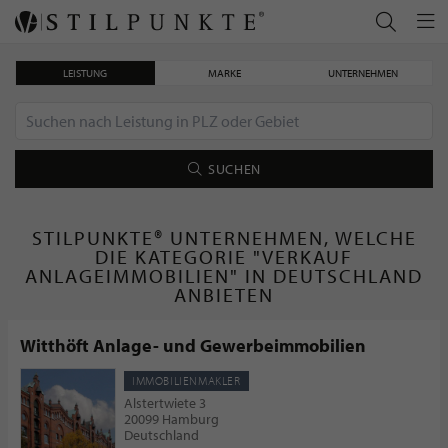
LEISTUNG
MARKE
UNTERNEHMEN
SUCHEN
STILPUNKTE® UNTERNEHMEN, WELCHE
DIE KATEGORIE "VERKAUF
ANLAGEIMMOBILIEN" IN DEUTSCHLAND
ANBIETEN
Witthöft Anlage- und Gewerbeimmobilien
IMMOBILIENMAKLER
Alstertwiete 3
20099 Hamburg
Deutschland