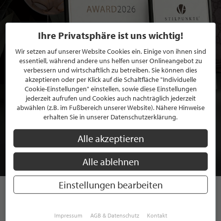
Ihre Privatsphäre ist uns wichtig!
Wir setzen auf unserer Website Cookies ein. Einige von ihnen sind
essentiell, während andere uns helfen unser Onlineangebot zu
verbessern und wirtschaftlich zu betreiben. Sie können dies
akzeptieren oder per Klick auf die Schaltfläche "Individuelle
Cookie-Einstellungen" einstellen, sowie diese Einstellungen
jederzeit aufrufen und Cookies auch nachträglich jederzeit
abwählen (z.B. im Fußbereich unserer Website). Nähere Hinweise
BEWERBEN SIE SICH FÜR EINE GRATIS
erhalten Sie in unserer Datenschutzerklärung.
MITGLIEDSCHAFT BEI STILPUNKTE®
Alle akzeptieren
JETZT GRATIS BEWERBEN
Alle ablehnen
Einstellungen bearbeiten
STILPUNKTE AUF
Impressum
AGB & Datenschutz
Kontakt