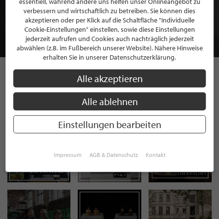
essentiell, während andere uns helfen unser Onlineangebot zu
MITGLIEDSCHAFT BEI STILPUNKTE®
verbessern und wirtschaftlich zu betreiben. Sie können dies
akzeptieren oder per Klick auf die Schaltfläche "Individuelle
Cookie-Einstellungen" einstellen, sowie diese Einstellungen
JETZT GRATIS BEWERBEN
jederzeit aufrufen und Cookies auch nachträglich jederzeit
abwählen (z.B. im Fußbereich unserer Website). Nähere Hinweise
erhalten Sie in unserer Datenschutzerklärung.
Alle akzeptieren
STILPUNKTE AUF
Alle ablehnen
INSTAGRAM
Einstellungen bearbeiten
Impressum
AGB & Datenschutz
Kontakt