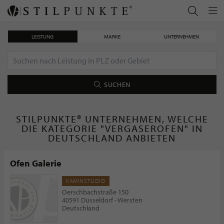
LEISTUNG
MARKE
UNTERNEHMEN
SUCHEN
STILPUNKTE® UNTERNEHMEN, WELCHE
DIE KATEGORIE "VERGASEROFEN" IN
DEUTSCHLAND ANBIETEN
Ofen Galerie
KAMINSTUDIO
Oerschbachstraße 150
40591 Düsseldorf - Wersten
Deutschland