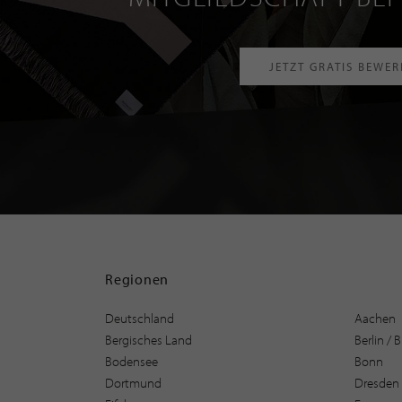
JETZT GRATIS BEWE
Regionen
Deutschland
Aachen
Bergisches Land
Berlin /
Bodensee
Bonn
Dortmund
Dresden