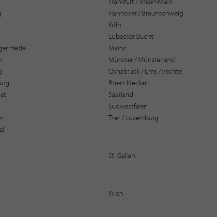
Frankfurt / Rhein-Main
g
Hannover / Braunschweig
Köln
Lübecker Bucht
er Heide
Mainz
n
Münster / Münsterland
g
Osnabrück / Ems / Vechte
urg
Rhein-Neckar
et
Saarland
t
Südwestfalen
en
Trier / Luxemburg
al
St. Gallen
Wien