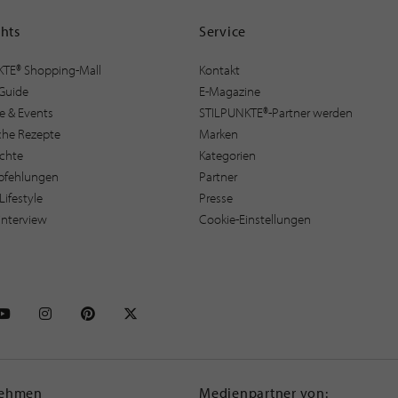
ghts
Service
KTE® Shopping-Mall
Kontakt
Guide
E-Magazine
e & Events
STILPUNKTE®-Partner werden
sche Rezepte
Marken
ichte
Kategorien
pfehlungen
Partner
Lifestyle
Presse
interview
Cookie-Einstellungen
NKTE auf Facebook
STILPUNKTE auf Youtube
STILPUNKTE auf Instagram
STILPUNKTE auf Pinterest
STILPUNKTE auf X
nehmen
Medienpartner von: