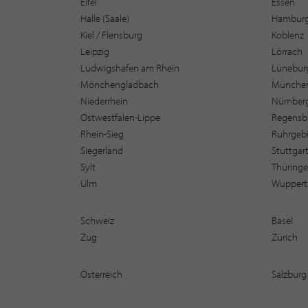
Eifel
Essen
Halle (Saale)
Hambur
Kiel / Flensburg
Koblenz
Leipzig
Lörrach
Ludwigshafen am Rhein
Lüneburg
Mönchengladbach
Münche
Niederrhein
Nürnber
Ostwestfalen-Lippe
Regensb
Rhein-Sieg
Ruhrgebi
Siegerland
Stuttgar
Sylt
Thüring
Ulm
Wuppert
Schweiz
Basel
Zug
Zürich
Österreich
Salzburg