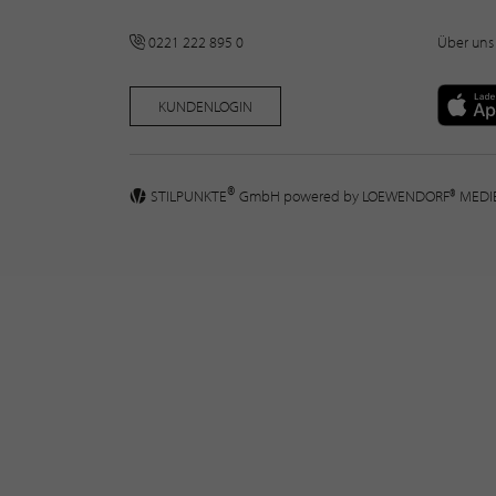
0221 222 895 0
Über uns
KUNDENLOGIN
®
STILPUNKTE
GmbH powered by
LOEWENDORF® MED