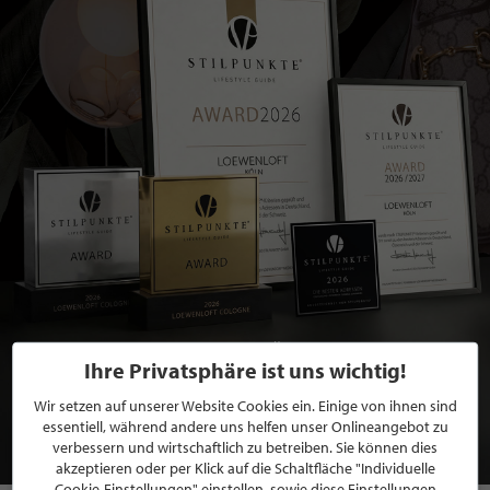
BEWERBEN SIE SICH FÜR EINE GRATIS
Ihre Privatsphäre ist uns wichtig!
MITGLIEDSCHAFT BEI STILPUNKTE®
Wir setzen auf unserer Website Cookies ein. Einige von ihnen sind
essentiell, während andere uns helfen unser Onlineangebot zu
JETZT GRATIS BEWERBEN
verbessern und wirtschaftlich zu betreiben. Sie können dies
akzeptieren oder per Klick auf die Schaltfläche "Individuelle
Cookie-Einstellungen" einstellen, sowie diese Einstellungen