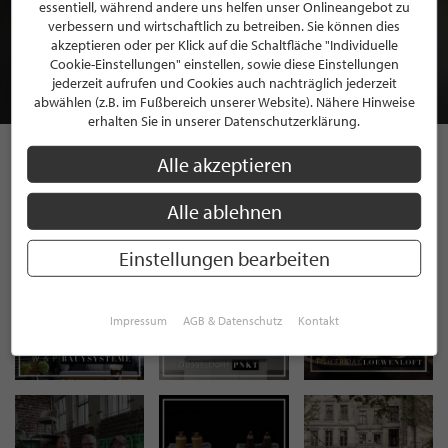
BEWERBEN SIE SICH FÜR EINE GRATIS
essentiell, während andere uns helfen unser Onlineangebot zu
MITGLIEDSCHAFT BEI STILPUNKTE®
verbessern und wirtschaftlich zu betreiben. Sie können dies
akzeptieren oder per Klick auf die Schaltfläche "Individuelle
Cookie-Einstellungen" einstellen, sowie diese Einstellungen
JETZT GRATIS BEWERBEN
jederzeit aufrufen und Cookies auch nachträglich jederzeit
abwählen (z.B. im Fußbereich unserer Website). Nähere Hinweise
erhalten Sie in unserer Datenschutzerklärung.
Alle akzeptieren
STILPUNKTE AUF
Alle ablehnen
INSTAGRAM
Einstellungen bearbeiten
Impressum
AGB & Datenschutz
Kontakt