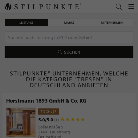
LEISTUNG
MARKE
UNTERNEHMEN
SUCHEN
STILPUNKTE® UNTERNEHMEN, WELCHE
DIE KATEGORIE "TRESEN" IN
DEUTSCHLAND ANBIETEN
Horstmann 1893 GmbH & Co. KG
TISCHLER
5.0/5.0
(1)
Söllerstraße 5
21481 Lauenburg
Deutschland