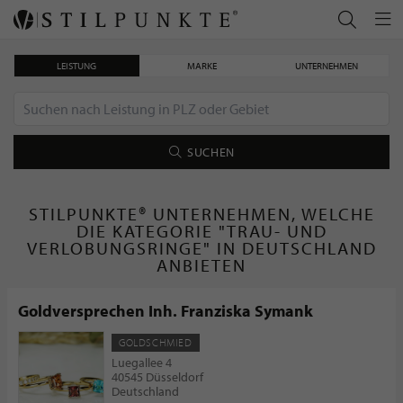
LEISTUNG
MARKE
UNTERNEHMEN
SUCHEN
STILPUNKTE® UNTERNEHMEN, WELCHE
DIE KATEGORIE "TRAU- UND
VERLOBUNGSRINGE" IN DEUTSCHLAND
ANBIETEN
Goldversprechen Inh. Franziska Symank
GOLDSCHMIED
Luegallee 4
40545 Düsseldorf
Deutschland