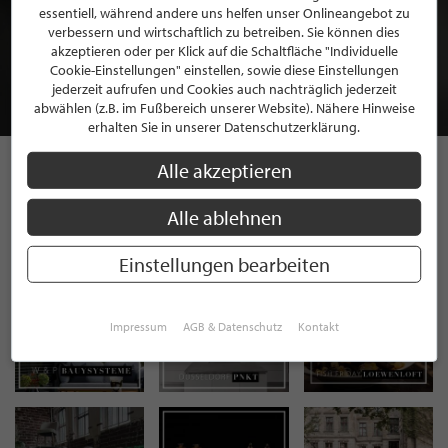
BEWERBEN SIE SICH FÜR EINE GRATIS
essentiell, während andere uns helfen unser Onlineangebot zu
verbessern und wirtschaftlich zu betreiben. Sie können dies
MITGLIEDSCHAFT BEI STILPUNKTE®
akzeptieren oder per Klick auf die Schaltfläche "Individuelle
Cookie-Einstellungen" einstellen, sowie diese Einstellungen
jederzeit aufrufen und Cookies auch nachträglich jederzeit
JETZT GRATIS BEWERBEN
abwählen (z.B. im Fußbereich unserer Website). Nähere Hinweise
erhalten Sie in unserer Datenschutzerklärung.
Alle akzeptieren
STILPUNKTE AUF
Alle ablehnen
INSTAGRAM
Einstellungen bearbeiten
Impressum
AGB & Datenschutz
Kontakt