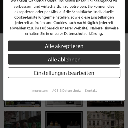
essentiell, während andere uns helfen unser Onlineangebot zu
MITGLIEDSCHAFT BEI STILPUNKTE®
verbessern und wirtschaftlich zu betreiben. Sie können dies
akzeptieren oder per Klick auf die Schaltfläche "Individuelle
Cookie-Einstellungen" einstellen, sowie diese Einstellungen
JETZT GRATIS BEWERBEN
jederzeit aufrufen und Cookies auch nachträglich jederzeit
abwählen (z.B. im Fußbereich unserer Website). Nähere Hinweise
erhalten Sie in unserer Datenschutzerklärung.
Alle akzeptieren
STILPUNKTE AUF
Alle ablehnen
INSTAGRAM
Einstellungen bearbeiten
Impressum
AGB & Datenschutz
Kontakt