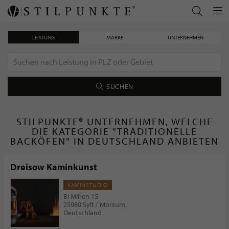
LEISTUNG
MARKE
UNTERNEHMEN
SUCHEN
STILPUNKTE® UNTERNEHMEN, WELCHE
DIE KATEGORIE "TRADITIONELLE
BACKÖFEN" IN DEUTSCHLAND ANBIETEN
Dreisow Kaminkunst
KAMINSTUDIO
Bi Miiren 15
25980 Sylt / Morsum
Deutschland