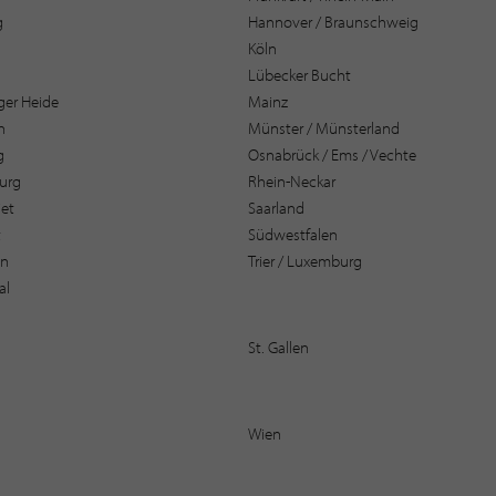
g
Hannover / Braunschweig
Köln
Lübecker Bucht
er Heide
Mainz
n
Münster / Münsterland
g
Osnabrück / Ems / Vechte
urg
Rhein-Neckar
et
Saarland
t
Südwestfalen
en
Trier / Luxemburg
al
St. Gallen
Wien