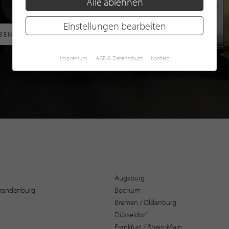
Alle ablehnen
Einstellungen bearbeiten
RBEN
Impressum
AGB & Datenschutz
Kontakt
Augsburg
 Brandenburg
Bochum
Bremen / Oldenburg
Düsseldorf
Frankfurt / Rhein-Main