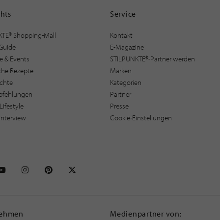
ghts
Service
KTE® Shopping-Mall
Kontakt
Guide
E-Magazine
e & Events
STILPUNKTE®-Partner werden
sche Rezepte
Marken
ichte
Kategorien
pfehlungen
Partner
Lifestyle
Presse
interview
Cookie-Einstellungen
NKTE auf Facebook
STILPUNKTE auf Youtube
STILPUNKTE auf Instagram
STILPUNKTE auf Pinterest
STILPUNKTE auf X
nehmen
Medienpartner von: