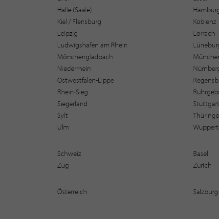
Halle (Saale)
Hambur
Kiel / Flensburg
Koblenz
Leipzig
Lörrach
Ludwigshafen am Rhein
Lüneburg
Mönchengladbach
Münche
Niederrhein
Nürnber
Ostwestfalen-Lippe
Regensb
Rhein-Sieg
Ruhrgebi
Siegerland
Stuttgar
Sylt
Thüring
Ulm
Wuppert
Schweiz
Basel
Zug
Zürich
Österreich
Salzburg