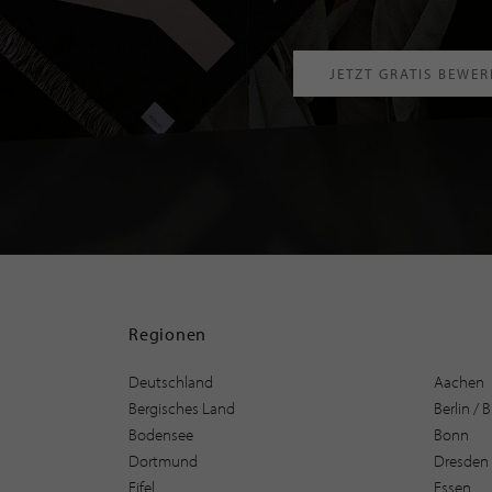
JETZT GRATIS BEWE
Regionen
Deutschland
Aachen
Bergisches Land
Berlin /
Bodensee
Bonn
Dortmund
Dresden
Eifel
Essen