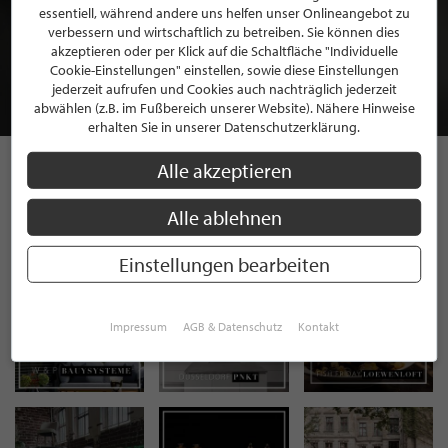
BEWERBEN SIE SICH FÜR EINE GRATIS
essentiell, während andere uns helfen unser Onlineangebot zu
verbessern und wirtschaftlich zu betreiben. Sie können dies
MITGLIEDSCHAFT BEI STILPUNKTE®
akzeptieren oder per Klick auf die Schaltfläche "Individuelle
Cookie-Einstellungen" einstellen, sowie diese Einstellungen
jederzeit aufrufen und Cookies auch nachträglich jederzeit
JETZT GRATIS BEWERBEN
abwählen (z.B. im Fußbereich unserer Website). Nähere Hinweise
erhalten Sie in unserer Datenschutzerklärung.
Alle akzeptieren
STILPUNKTE AUF
Alle ablehnen
INSTAGRAM
Einstellungen bearbeiten
Impressum
AGB & Datenschutz
Kontakt