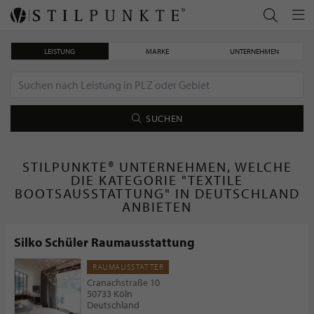
LEISTUNG
MARKE
UNTERNEHMEN
SUCHEN
STILPUNKTE® UNTERNEHMEN, WELCHE
DIE KATEGORIE "TEXTILE
BOOTSAUSSTATTUNG" IN DEUTSCHLAND
ANBIETEN
Silko Schüler Raumausstattung
RAUMAUSSTATTER
Cranachstraße 10
50733 Köln
Deutschland