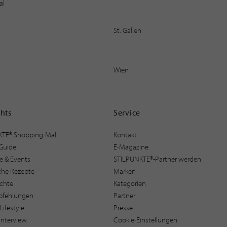
al
St. Gallen
Wien
ghts
Service
KTE® Shopping-Mall
Kontakt
Guide
E-Magazine
e & Events
STILPUNKTE®-Partner werden
sche Rezepte
Marken
ichte
Kategorien
pfehlungen
Partner
Lifestyle
Presse
interview
Cookie-Einstellungen