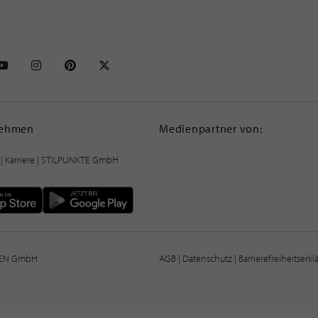
NKTE auf Facebook
STILPUNKTE auf Youtube
STILPUNKTE auf Instagram
STILPUNKTE auf Pinterest
STILPUNKTE auf X
nehmen
Medienpartner von:
|
Karriere
| STILPUNKTE GmbH
IEN GmbH
AGB
|
Datenschutz
|
Barrierefreiheitserk