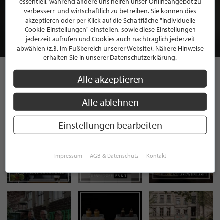
essentiell, während andere uns helfen unser Onlineangebot zu
MITGLIEDSCHAFT BEI STILPUNKTE®
verbessern und wirtschaftlich zu betreiben. Sie können dies
akzeptieren oder per Klick auf die Schaltfläche "Individuelle
Cookie-Einstellungen" einstellen, sowie diese Einstellungen
JETZT GRATIS BEWERBEN
jederzeit aufrufen und Cookies auch nachträglich jederzeit
abwählen (z.B. im Fußbereich unserer Website). Nähere Hinweise
erhalten Sie in unserer Datenschutzerklärung.
Alle akzeptieren
STILPUNKTE AUF
Alle ablehnen
INSTAGRAM
Einstellungen bearbeiten
Impressum
AGB & Datenschutz
Kontakt