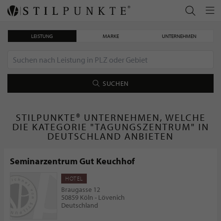
LEISTUNG
MARKE
UNTERNEHMEN
SUCHEN
STILPUNKTE® UNTERNEHMEN, WELCHE
DIE KATEGORIE "TAGUNGSZENTRUM" IN
DEUTSCHLAND ANBIETEN
Seminarzentrum Gut Keuchhof
HOTEL
Braugasse 12
50859 Köln - Lövenich
Deutschland