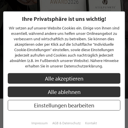
Ihre Privatsphäre ist uns wichtig!
Wir setzen auf unserer Website Cookies ein. Einige von ihnen sind
essentiell, während andere uns helfen unser Onlineangebot zu
verbessern und wirtschaftlich zu betreiben. Sie können dies
akzeptieren oder per Klick auf die Schaltfläche "Individuelle
Cookie-Einstellungen" einstellen, sowie diese Einstellungen
jederzeit aufrufen und Cookies auch nachträglich jederzeit
abwählen (z.B. im Fußbereich unserer Website). Nähere Hinweise
BEWERBEN SIE SICH FÜR EINE GRATIS
erhalten Sie in unserer Datenschutzerklärung.
MITGLIEDSCHAFT BEI STILPUNKTE®
Alle akzeptieren
JETZT GRATIS BEWERBEN
Alle ablehnen
Einstellungen bearbeiten
STILPUNKTE AUF
Impressum
AGB & Datenschutz
Kontakt
INSTAGRAM