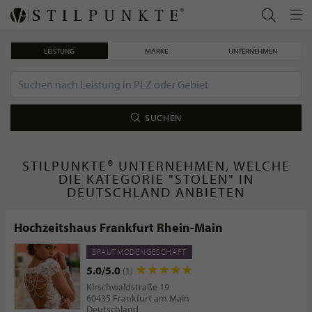
LEISTUNG
MARKE
UNTERNEHMEN
SUCHEN
STILPUNKTE® UNTERNEHMEN, WELCHE
DIE KATEGORIE "STOLEN" IN
DEUTSCHLAND ANBIETEN
Hochzeitshaus Frankfurt Rhein-Main
BRAUTMODENGESCHÄFT
5.0/5.0
(1)
Kirschwaldstraße 19
60435 Frankfurt am Main
Deutschland