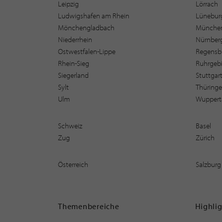
Leipzig
Lörrach
Ludwigshafen am Rhein
Lüneburg
Mönchengladbach
Münche
Niederrhein
Nürnber
Ostwestfalen-Lippe
Regensb
Rhein-Sieg
Ruhrgebi
Siegerland
Stuttgar
Sylt
Thüring
Ulm
Wuppert
Schweiz
Basel
Zug
Zürich
Österreich
Salzburg
Themenbereiche
Highli