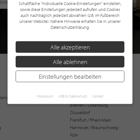
RBEN
Schaltfläche "Individuelle Cookie-Einstellungen" einstellen,
sowie diese Einstellungen jederzeit aufrufen und Cookies
auch nachträglich jederzeit abwählen (z.B. im Fußbereich
unserer Website). Nähere Hinweise erhalten Sie in unserer
Datenschutzerklärung.
Alle akzeptieren
Alle ablehnen
Einstellungen bearbeiten
Augsburg
Impressum
AGB & Datenschutz
Kontakt
 Brandenburg
Bochum
Bremen / Oldenburg
Düsseldorf
Frankfurt / Rhein-Main
g
Hannover / Braunschweig
Köln