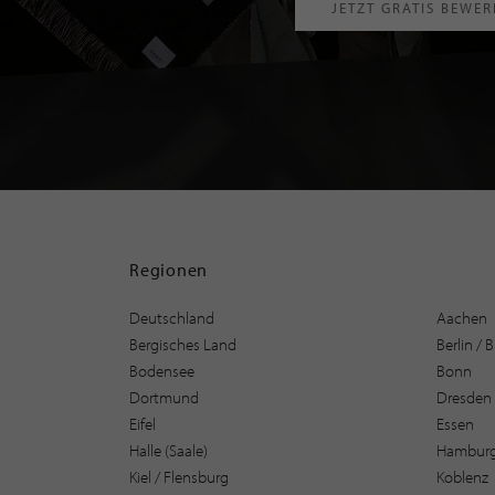
JETZT GRATIS BEWE
Regionen
Deutschland
Aachen
Bergisches Land
Berlin /
Bodensee
Bonn
Dortmund
Dresden
Eifel
Essen
Halle (Saale)
Hambur
Kiel / Flensburg
Koblenz