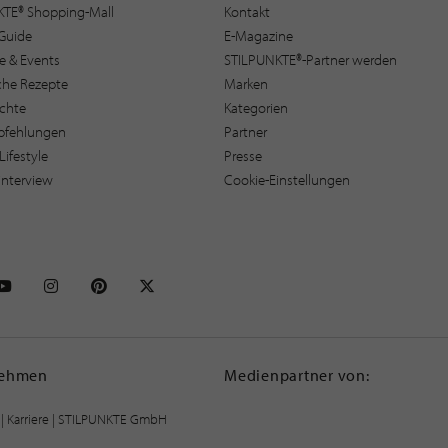
KTE® Shopping-Mall
Kontakt
Guide
E-Magazine
e & Events
STILPUNKTE®-Partner werden
sche Rezepte
Marken
ichte
Kategorien
pfehlungen
Partner
Lifestyle
Presse
interview
Cookie-Einstellungen
NKTE auf Facebook
STILPUNKTE auf Youtube
STILPUNKTE auf Instagram
STILPUNKTE auf Pinterest
STILPUNKTE auf X
nehmen
Medienpartner von:
|
Karriere
| STILPUNKTE GmbH