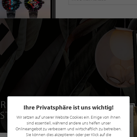
R EINE GRATIS
Ihre Privatsphäre ist uns wichtig!
 STILPUNKTE®
Wir setzen auf unserer Website Cookies ein. Einige von ihnen
sind essentiell, während andere uns helfen unser
Onlineangebot zu verbessern und wirtschaftlich zu betreiben.
Sie können dies akzeptieren oder per Klick auf die