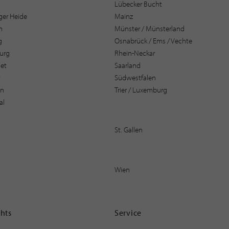
Lübecker Bucht
er Heide
Mainz
n
Münster / Münsterland
g
Osnabrück / Ems / Vechte
urg
Rhein-Neckar
et
Saarland
t
Südwestfalen
en
Trier / Luxemburg
al
St. Gallen
Wien
ghts
Service