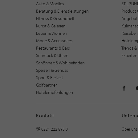
Auto & Mobiles
STILPUN
Beratung & Dienstleistungen
Product 
Fitness & Gesundheit
Angebot
Kunst & Galerien
Kulinari
Leben & Wohnen
Reiseber
Mode & Accessoires
Hotelem
Restaurants & Bars
Trends & 
Schmuck & Uhren
Experten
Schönheit & Wohlbefinden
Speisen & Genuss
Sport & Freizeit
Golfpartner
Hotelempfehlungen
STILPU
Kontakt
Unter
0221 222 895 0
Über uns