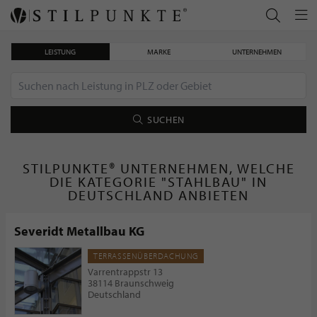
LEISTUNG
MARKE
UNTERNEHMEN
SUCHEN
STILPUNKTE® UNTERNEHMEN, WELCHE
DIE KATEGORIE "STAHLBAU" IN
DEUTSCHLAND ANBIETEN
Severidt Metallbau KG
TERRASSENÜBERDACHUNG
Varrentrappstr 13
38114 Braunschweig
Deutschland