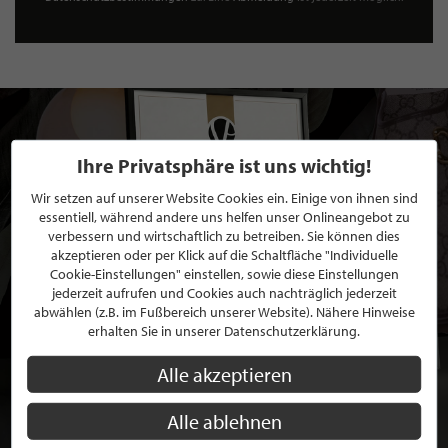
Ihre Privatsphäre ist uns wichtig!
Wir setzen auf unserer Website Cookies ein. Einige von ihnen sind
essentiell, während andere uns helfen unser Onlineangebot zu
verbessern und wirtschaftlich zu betreiben. Sie können dies
akzeptieren oder per Klick auf die Schaltfläche "Individuelle
Cookie-Einstellungen" einstellen, sowie diese Einstellungen
jederzeit aufrufen und Cookies auch nachträglich jederzeit
abwählen (z.B. im Fußbereich unserer Website). Nähere Hinweise
erhalten Sie in unserer Datenschutzerklärung.
Alle akzeptieren
Alle ablehnen
BEWERBEN SIE SICH FÜR EINE GRATIS