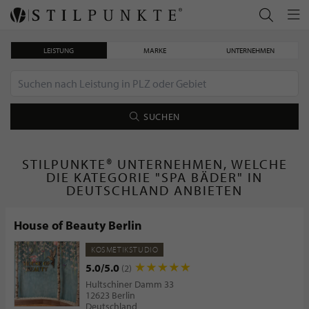
LEISTUNG
MARKE
UNTERNEHMEN
SUCHEN
STILPUNKTE® UNTERNEHMEN, WELCHE
DIE KATEGORIE "SPA BÄDER" IN
DEUTSCHLAND ANBIETEN
House of Beauty Berlin
KOSMETIKSTUDIO
5.0/5.0
(2)
Hultschiner Damm 33
12623 Berlin
Deutschland