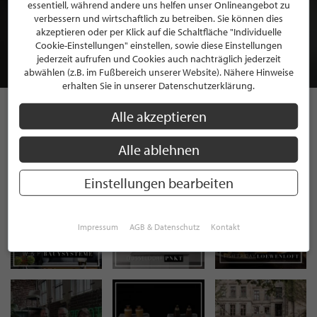
BEWERBEN SIE SICH FÜR EINE GRATIS
essentiell, während andere uns helfen unser Onlineangebot zu
MITGLIEDSCHAFT BEI STILPUNKTE®
verbessern und wirtschaftlich zu betreiben. Sie können dies
akzeptieren oder per Klick auf die Schaltfläche "Individuelle
Cookie-Einstellungen" einstellen, sowie diese Einstellungen
JETZT GRATIS BEWERBEN
jederzeit aufrufen und Cookies auch nachträglich jederzeit
abwählen (z.B. im Fußbereich unserer Website). Nähere Hinweise
erhalten Sie in unserer Datenschutzerklärung.
Alle akzeptieren
STILPUNKTE AUF
Alle ablehnen
INSTAGRAM
Einstellungen bearbeiten
Impressum
AGB & Datenschutz
Kontakt