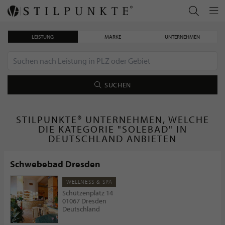
LEISTUNG
MARKE
UNTERNEHMEN
SUCHEN
STILPUNKTE® UNTERNEHMEN, WELCHE
DIE KATEGORIE "SOLEBAD" IN
DEUTSCHLAND ANBIETEN
Schwebebad Dresden
WELLNESS & SPA
Schützenplatz 14
01067 Dresden
Deutschland