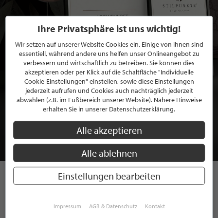
Ihre Privatsphäre ist uns wichtig!
Wir setzen auf unserer Website Cookies ein. Einige von ihnen sind
essentiell, während andere uns helfen unser Onlineangebot zu
verbessern und wirtschaftlich zu betreiben. Sie können dies
akzeptieren oder per Klick auf die Schaltfläche "Individuelle
Cookie-Einstellungen" einstellen, sowie diese Einstellungen
jederzeit aufrufen und Cookies auch nachträglich jederzeit
BEWERBEN SIE SICH FÜR EINE GRATIS
abwählen (z.B. im Fußbereich unserer Website). Nähere Hinweise
erhalten Sie in unserer Datenschutzerklärung.
MITGLIEDSCHAFT BEI STILPUNKTE®
Alle akzeptieren
JETZT GRATIS BEWERBEN
Alle ablehnen
Einstellungen bearbeiten
STILPUNKTE AUF
INSTAGRAM
Impressum
AGB & Datenschutz
Kontakt