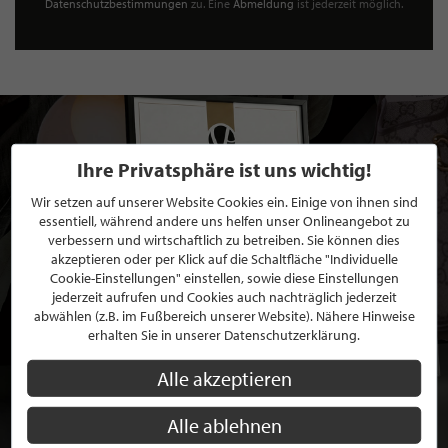
Datenschutzbestimmungen
zu. Eine
Abmeldung
ist jederzeit möglich.
Ihre Privatsphäre ist uns wichtig!
Wir setzen auf unserer Website Cookies ein. Einige von ihnen sind
essentiell, während andere uns helfen unser Onlineangebot zu
verbessern und wirtschaftlich zu betreiben. Sie können dies
akzeptieren oder per Klick auf die Schaltfläche "Individuelle
Cookie-Einstellungen" einstellen, sowie diese Einstellungen
jederzeit aufrufen und Cookies auch nachträglich jederzeit
abwählen (z.B. im Fußbereich unserer Website). Nähere Hinweise
erhalten Sie in unserer Datenschutzerklärung.
Alle akzeptieren
Alle ablehnen
BEWERBEN SIE SICH FÜR EINE GRATIS