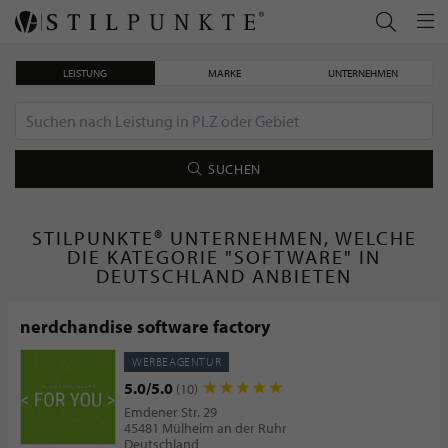
LEISTUNG
MARKE
UNTERNEHMEN
SUCHEN
STILPUNKTE® UNTERNEHMEN, WELCHE
DIE KATEGORIE "SOFTWARE" IN
DEUTSCHLAND ANBIETEN
nerdchandise software factory
WERBEAGENTUR
5.0/5.0
(10)
Emdener Str. 29
45481 Mülheim an der Ruhr
Deutschland