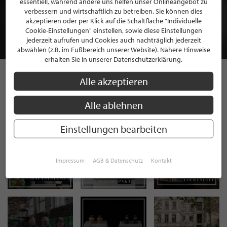
essentiell, während andere uns helfen unser Onlineangebot zu
MITGLIEDSCHAFT BEI STILPUNKTE®
verbessern und wirtschaftlich zu betreiben. Sie können dies
akzeptieren oder per Klick auf die Schaltfläche "Individuelle
Cookie-Einstellungen" einstellen, sowie diese Einstellungen
JETZT GRATIS BEWERBEN
jederzeit aufrufen und Cookies auch nachträglich jederzeit
abwählen (z.B. im Fußbereich unserer Website). Nähere Hinweise
erhalten Sie in unserer Datenschutzerklärung.
Alle akzeptieren
STILPUNKTE AUF
Alle ablehnen
INSTAGRAM
Einstellungen bearbeiten
Impressum
AGB & Datenschutz
Kontakt