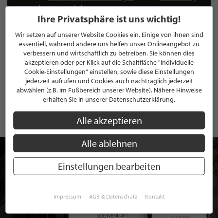
ist jederzeit möglich.
Ihre Privatsphäre ist uns wichtig!
Wir setzen auf unserer Website Cookies ein. Einige von ihnen sind
essentiell, während andere uns helfen unser Onlineangebot zu
verbessern und wirtschaftlich zu betreiben. Sie können dies
akzeptieren oder per Klick auf die Schaltfläche "Individuelle
ANMELDEN
Cookie-Einstellungen" einstellen, sowie diese Einstellungen
jederzeit aufrufen und Cookies auch nachträglich jederzeit
Mit der Anmeldung an unserem Newsletter stimmen Sie unseren
abwählen (z.B. im Fußbereich unserer Website). Nähere Hinweise
Datenschutzbestimmungen
zu. Eine
Abmeldung
ist jederzeit möglich.
erhalten Sie in unserer Datenschutzerklärung.
Alle akzeptieren
Alle ablehnen
Einstellungen bearbeiten
Impressum
AGB & Datenschutz
Kontakt