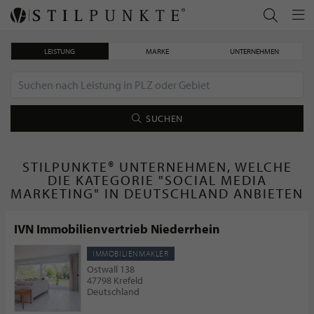
LEISTUNG
MARKE
UNTERNEHMEN
SUCHEN
STILPUNKTE® UNTERNEHMEN, WELCHE
DIE KATEGORIE "SOCIAL MEDIA
MARKETING" IN DEUTSCHLAND ANBIETEN
IVN Immobilienvertrieb Niederrhein
IMMOBILIENMAKLER
Ostwall 138
47798 Krefeld
Deutschland