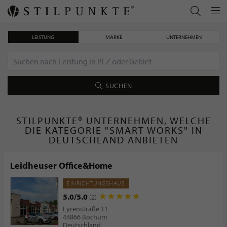
LEISTUNG
MARKE
UNTERNEHMEN
SUCHEN
STILPUNKTE® UNTERNEHMEN, WELCHE
DIE KATEGORIE "SMART WORKS" IN
DEUTSCHLAND ANBIETEN
Leidheuser Office&Home
EINRICHTUNGSHAUS
5.0/5.0
(2)
Lyrenstraße 11
44866 Bochum
Deutschland