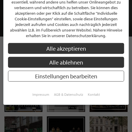
BEWERBEN SIE SICH FÜR EINE GRATIS
essentiell, während andere uns helfen unser Onlineangebot zu
MITGLIEDSCHAFT BEI STILPUNKTE®
verbessern und wirtschaftlich zu betreiben. Sie können dies
akzeptieren oder per Klick auf die Schaltfläche "Individuelle
Cookie-Einstellungen" einstellen, sowie diese Einstellungen
JETZT GRATIS BEWERBEN
jederzeit aufrufen und Cookies auch nachträglich jederzeit
abwählen (z.B. im Fußbereich unserer Website). Nähere Hinweise
erhalten Sie in unserer Datenschutzerklärung.
Alle akzeptieren
STILPUNKTE AUF
Alle ablehnen
INSTAGRAM
Einstellungen bearbeiten
Impressum
AGB & Datenschutz
Kontakt