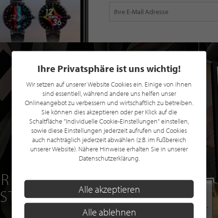
Ihre Privatsphäre ist uns wichtig!
Wir setzen auf unserer Website Cookies ein. Einige von ihnen
sind essentiell, während andere uns helfen unser
Onlineangebot zu verbessern und wirtschaftlich zu betreiben.
Sie können dies akzeptieren oder per Klick auf die
Schaltfläche "Individuelle Cookie-Einstellungen" einstellen,
sowie diese Einstellungen jederzeit aufrufen und Cookies
auch nachträglich jederzeit abwählen (z.B. im Fußbereich
unserer Website). Nähere Hinweise erhalten Sie in unserer
Datenschutzerklärung.
R EINE GRATIS
Alle akzeptieren
 STILPUNKTE®
Alle ablehnen