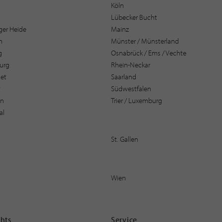
Köln
Lübecker Bucht
er Heide
Mainz
n
Münster / Münsterland
g
Osnabrück / Ems / Vechte
urg
Rhein-Neckar
et
Saarland
t
Südwestfalen
en
Trier / Luxemburg
al
St. Gallen
Wien
ghts
Service