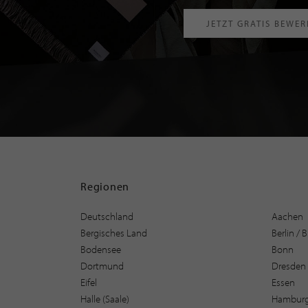
JETZT GRATIS BEWE
Regionen
Deutschland
Aachen
Bergisches Land
Berlin /
Bodensee
Bonn
Dortmund
Dresden
Eifel
Essen
Halle (Saale)
Hambur