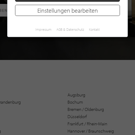
Einstellungen bearbeiten
RBEN
Impressum
AGB & Datenschutz
Kontakt
Augsburg
 Brandenburg
Bochum
Bremen / Oldenburg
Düsseldorf
Frankfurt / Rhein-Main
g
Hannover / Braunschweig