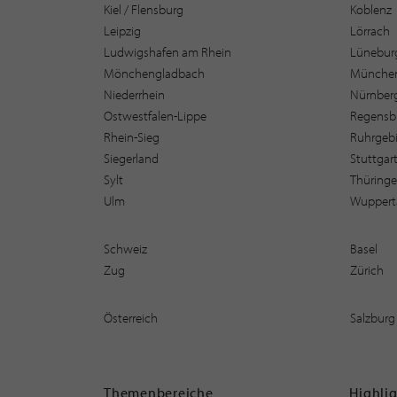
Kiel / Flensburg
Koblenz
Leipzig
Lörrach
Ludwigshafen am Rhein
Lüneburg
Mönchengladbach
Münche
Niederrhein
Nürnber
Ostwestfalen-Lippe
Regensb
Rhein-Sieg
Ruhrgebi
Siegerland
Stuttgar
Sylt
Thüring
Ulm
Wuppert
Schweiz
Basel
Zug
Zürich
Österreich
Salzburg
Themenbereiche
Highli