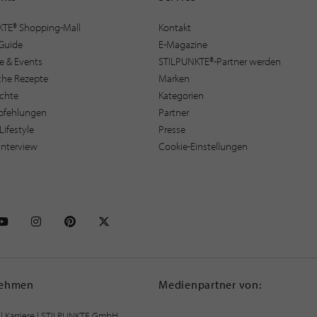
KTE® Shopping-Mall
Kontakt
Guide
E-Magazine
e & Events
STILPUNKTE®-Partner werden
sche Rezepte
Marken
ichte
Kategorien
pfehlungen
Partner
Lifestyle
Presse
interview
Cookie-Einstellungen
NKTE auf Facebook
STILPUNKTE auf Youtube
STILPUNKTE auf Instagram
STILPUNKTE auf Pinterest
STILPUNKTE auf X
nehmen
Medienpartner von:
|
Karriere
| STILPUNKTE GmbH