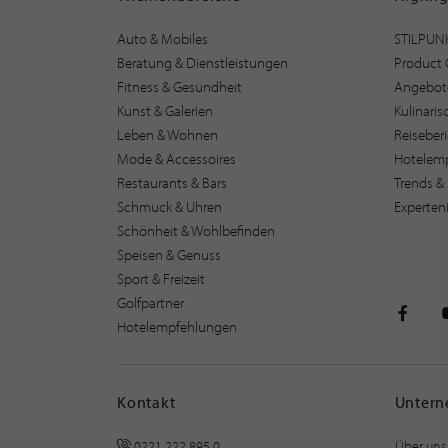
Auto & Mobiles
STILPUN
Beratung & Dienstleistungen
Product 
Fitness & Gesundheit
Angebot
Kunst & Galerien
Kulinari
Leben & Wohnen
Reiseber
Mode & Accessoires
Hotelem
Restaurants & Bars
Trends & 
Schmuck & Uhren
Experten
Schönheit & Wohlbefinden
Speisen & Genuss
Sport & Freizeit
Golfpartner
Hotelempfehlungen
STILPU
Kontakt
Unter
0221 222 895 0
Über uns