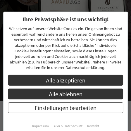
Ihre Privatsphäre ist uns wichtig!
Wir setzen auf unserer Website Cookies ein. Einige von ihnen sind
essentiell, während andere uns helfen unser Onlineangebot zu
verbessern und wirtschaftlich zu betreiben. Sie können dies
akzeptieren oder per Klick auf die Schaltfläche "Individuelle
Cookie-Einstellungen" einstellen, sowie diese Einstellungen
jederzeit aufrufen und Cookies auch nachträglich jederzeit
abwählen (z.B. im Fußbereich unserer Website). Nähere Hinweise
BEWERBEN SIE SICH FÜR EINE GRATIS
erhalten Sie in unserer Datenschutzerklärung.
MITGLIEDSCHAFT BEI STILPUNKTE®
Alle akzeptieren
JETZT GRATIS BEWERBEN
Alle ablehnen
Einstellungen bearbeiten
STILPUNKTE AUF
Impressum
AGB & Datenschutz
Kontakt
INSTAGRAM