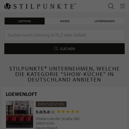
LEISTUNG
MARKE
UNTERNEHMEN
SUCHEN
STILPUNKTE® UNTERNEHMEN, WELCHE
DIE KATEGORIE "SHOW-KÜCHE" IN
DEUTSCHLAND ANBIETEN
LOEWENLOFT
EVENTLOCATION
5.0/5.0
(8)
Widdersdorfer Straße 260
50933 Köln
Deutschland