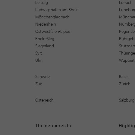
Leipzig
Lörrach
Ludwigshafen am Rhein
Lüneburg
Mönchengladbach
Münche
Niederrhein
Nürnber
Ostwestfalen-Lippe
Regensb
Rhein-Sieg
Ruhrgebi
Siegerland
Stuttgar
Sylt
Thüring
Ulm
Wuppert
Schweiz
Basel
Zug
Zürich
Österreich
Salzburg
Themenbereiche
Highli