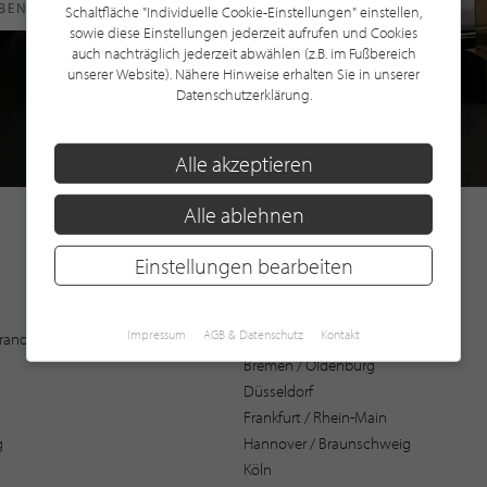
RBEN
Schaltfläche "Individuelle Cookie-Einstellungen" einstellen,
sowie diese Einstellungen jederzeit aufrufen und Cookies
auch nachträglich jederzeit abwählen (z.B. im Fußbereich
unserer Website). Nähere Hinweise erhalten Sie in unserer
Datenschutzerklärung.
Alle akzeptieren
Alle ablehnen
Einstellungen bearbeiten
Augsburg
Impressum
AGB & Datenschutz
Kontakt
 Brandenburg
Bochum
Bremen / Oldenburg
Düsseldorf
Frankfurt / Rhein-Main
g
Hannover / Braunschweig
Köln