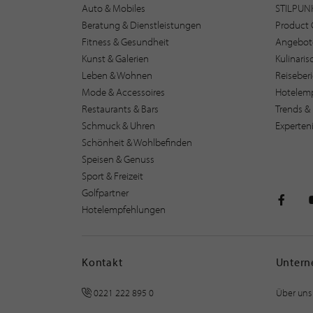
Auto & Mobiles
STILPUN
Beratung & Dienstleistungen
Product 
Fitness & Gesundheit
Angebot
Kunst & Galerien
Kulinari
Leben & Wohnen
Reiseber
Mode & Accessoires
Hotelem
Restaurants & Bars
Trends & 
Schmuck & Uhren
Experten
Schönheit & Wohlbefinden
Speisen & Genuss
Sport & Freizeit
Golfpartner
Hotelempfehlungen
STILPU
Kontakt
Unter
0221 222 895 0
Über uns