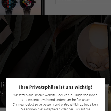
R EINE GRATIS
Ihre Privatsphäre ist uns wichtig!
 STILPUNKTE®
Wir setzen auf unserer Website Cookies ein. Einige von ihnen
sind essentiell, während andere uns helfen unser
Onlineangebot zu verbessern und wirtschaftlich zu betreiben.
Sie können dies akzeptieren oder per Klick auf die