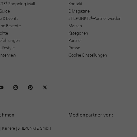
KTE® Shopping-Mall
Kontakt
Guide
E-Magazine
e & Events
STILPUNKTE®-Partner werden
sche Rezepte
Marken
ichte
Kategorien
pfehlungen
Partner
Lifestyle
Presse
interview
Cookie-Einstellungen
NKTE auf Facebook
STILPUNKTE auf Youtube
STILPUNKTE auf Instagram
STILPUNKTE auf Pinterest
STILPUNKTE auf X
nehmen
Medienpartner von:
|
Karriere
| STILPUNKTE GmbH