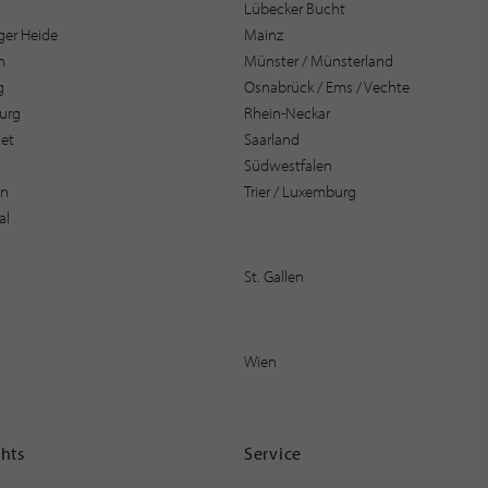
Lübecker Bucht
er Heide
Mainz
n
Münster / Münsterland
g
Osnabrück / Ems / Vechte
urg
Rhein-Neckar
et
Saarland
t
Südwestfalen
en
Trier / Luxemburg
al
St. Gallen
Wien
ghts
Service