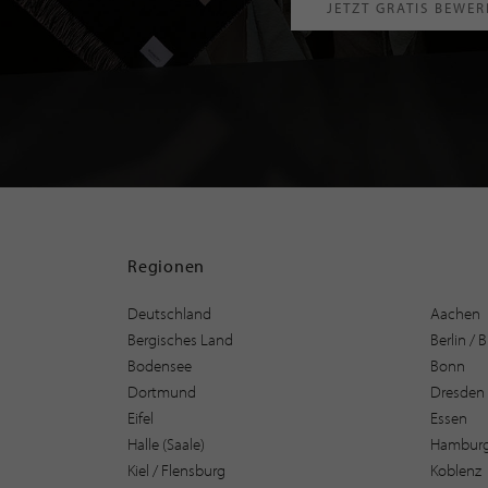
JETZT GRATIS BEWE
Regionen
Deutschland
Aachen
Bergisches Land
Berlin /
Bodensee
Bonn
Dortmund
Dresden
Eifel
Essen
Halle (Saale)
Hambur
Kiel / Flensburg
Koblenz