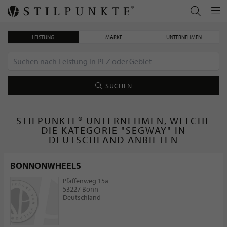
LEISTUNG
MARKE
UNTERNEHMEN
SUCHEN
STILPUNKTE® UNTERNEHMEN, WELCHE
DIE KATEGORIE "SEGWAY" IN
DEUTSCHLAND ANBIETEN
BONNONWHEELS
Pfaffenweg 15a
53227 Bonn
Deutschland