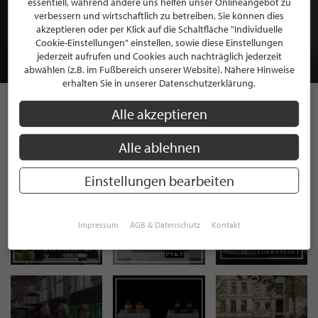
essentiell, während andere uns helfen unser Onlineangebot zu
MITGLIEDSCHAFT BEI STILPUNKTE®
verbessern und wirtschaftlich zu betreiben. Sie können dies
akzeptieren oder per Klick auf die Schaltfläche "Individuelle
Cookie-Einstellungen" einstellen, sowie diese Einstellungen
JETZT GRATIS BEWERBEN
jederzeit aufrufen und Cookies auch nachträglich jederzeit
abwählen (z.B. im Fußbereich unserer Website). Nähere Hinweise
erhalten Sie in unserer Datenschutzerklärung.
Alle akzeptieren
STILPUNKTE AUF
Alle ablehnen
INSTAGRAM
Einstellungen bearbeiten
Impressum
AGB & Datenschutz
Kontakt