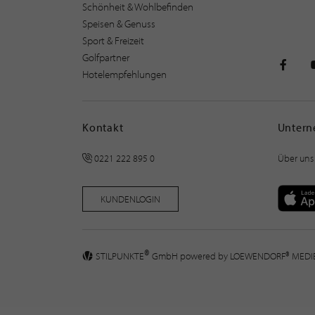
Schönheit & Wohlbefinden
Speisen & Genuss
Sport & Freizeit
Golfpartner
Hotelempfehlungen
STILPU
Kontakt
Unter
0221 222 895 0
Über uns
KUNDENLOGIN
®
STILPUNKTE
GmbH powered by
LOEWENDORF® MED