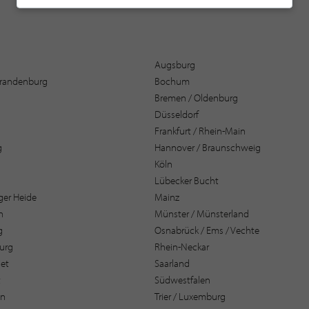
Augsburg
 Brandenburg
Bochum
Bremen / Oldenburg
Düsseldorf
Frankfurt / Rhein-Main
g
Hannover / Braunschweig
Köln
Lübecker Bucht
er Heide
Mainz
n
Münster / Münsterland
g
Osnabrück / Ems / Vechte
urg
Rhein-Neckar
et
Saarland
t
Südwestfalen
en
Trier / Luxemburg