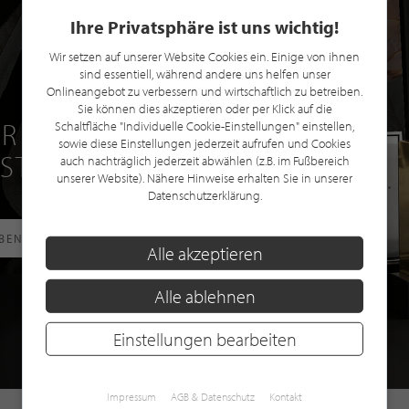
Ihre Privatsphäre ist uns wichtig!
Wir setzen auf unserer Website Cookies ein. Einige von ihnen
sind essentiell, während andere uns helfen unser
Onlineangebot zu verbessern und wirtschaftlich zu betreiben.
Sie können dies akzeptieren oder per Klick auf die
R EINE GRATIS
Schaltfläche "Individuelle Cookie-Einstellungen" einstellen,
sowie diese Einstellungen jederzeit aufrufen und Cookies
 STILPUNKTE®
auch nachträglich jederzeit abwählen (z.B. im Fußbereich
unserer Website). Nähere Hinweise erhalten Sie in unserer
Datenschutzerklärung.
RBEN
Alle akzeptieren
Alle ablehnen
Einstellungen bearbeiten
Impressum
AGB & Datenschutz
Kontakt