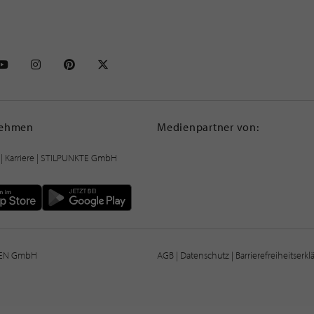
NKTE auf Facebook
STILPUNKTE auf Youtube
STILPUNKTE auf Instagram
STILPUNKTE auf Pinterest
STILPUNKTE auf X
nehmen
Medienpartner von:
|
Karriere
| STILPUNKTE GmbH
IEN GmbH
AGB
|
Datenschutz
|
Barrierefreiheitserk