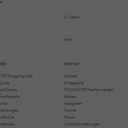
al
St. Gallen
Wien
ghts
Service
KTE® Shopping-Mall
Kontakt
Guide
E-Magazine
e & Events
STILPUNKTE®-Partner werden
sche Rezepte
Marken
ichte
Kategorien
pfehlungen
Partner
Lifestyle
Presse
interview
Cookie-Einstellungen