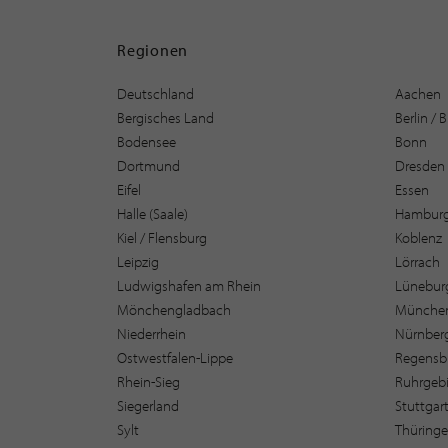
Regionen
Deutschland
Aachen
Bergisches Land
Berlin /
Bodensee
Bonn
Dortmund
Dresden
Eifel
Essen
Halle (Saale)
Hambur
Kiel / Flensburg
Koblenz
Leipzig
Lörrach
Ludwigshafen am Rhein
Lüneburg
Mönchengladbach
Münche
Niederrhein
Nürnber
Ostwestfalen-Lippe
Regensb
Rhein-Sieg
Ruhrgebi
Siegerland
Stuttgar
Sylt
Thüring