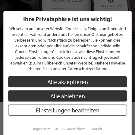
Ihre Privatsphäre ist uns wichtig!
Wir setzen auf unserer Website Cookies ein. Einige von ihnen sind
essentiell, während andere uns helfen unser Onlineangebot zu
verbessern und wirtschaftlich zu betreiben. Sie können dies
akzeptieren oder per Klick auf die Schaltfläche "Individuelle
Cookie-Einstellungen" einstellen, sowie diese Einstellungen
jederzeit aufrufen und Cookies auch nachträglich jederzeit
abwählen (z.B. im Fußbereich unserer Website). Nähere Hinweise
BEWERBEN SIE SICH FÜR EINE GRATIS
erhalten Sie in unserer Datenschutzerklärung.
MITGLIEDSCHAFT BEI STILPUNKTE®
Alle akzeptieren
JETZT GRATIS BEWERBEN
Alle ablehnen
Einstellungen bearbeiten
STILPUNKTE AUF
Impressum
AGB & Datenschutz
Kontakt
INSTAGRAM