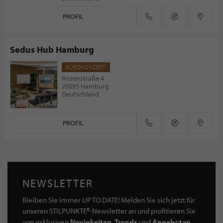
PROFIL
Sedus Hub Hamburg
BÜROKONZEPT
Rosenstraße 4
20095 Hamburg
Deutschland
PROFIL
NEWSLETTER
Bleiben Sie immer UP TO DATE! Melden Sie sich jetzt für
unseren STILPUNKTE®-Newsletter an und profitieren Sie
von exklusiven
Neuigkeiten, Trends
und
Angeboten