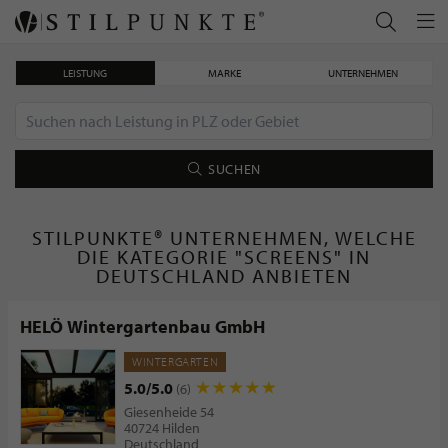
LEISTUNG
MARKE
UNTERNEHMEN
SUCHEN
STILPUNKTE® UNTERNEHMEN, WELCHE
DIE KATEGORIE "SCREENS" IN
DEUTSCHLAND ANBIETEN
HELÖ Wintergartenbau GmbH
WINTERGARTEN
5.0/5.0
(6)
Giesenheide 54
40724 Hilden
Deutschland