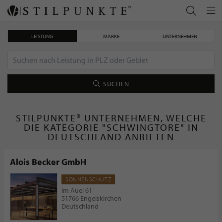
LEISTUNG
MARKE
UNTERNEHMEN
SUCHEN
STILPUNKTE® UNTERNEHMEN, WELCHE
DIE KATEGORIE "SCHWINGTORE" IN
DEUTSCHLAND ANBIETEN
Alois Becker GmbH
SONNENSCHUTZ
Im Auel 61
51766 Engelskirchen
Deutschland