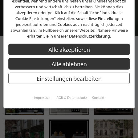
essentiell, während andere uns helfen unser Onlineangebot zu
MITGLIEDSCHAFT BEI STILPUNKTE®
verbessern und wirtschaftlich zu betreiben. Sie können dies
akzeptieren oder per Klick auf die Schaltfläche "Individuelle
Cookie-Einstellungen" einstellen, sowie diese Einstellungen
JETZT GRATIS BEWERBEN
jederzeit aufrufen und Cookies auch nachträglich jederzeit
abwählen (z.B. im Fußbereich unserer Website). Nähere Hinweise
erhalten Sie in unserer Datenschutzerklärung.
Alle akzeptieren
STILPUNKTE AUF
Alle ablehnen
INSTAGRAM
Einstellungen bearbeiten
Impressum
AGB & Datenschutz
Kontakt