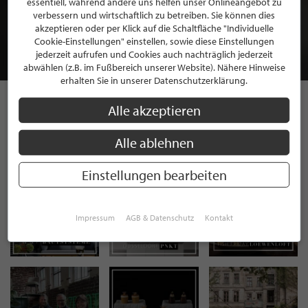
essentiell, während andere uns helfen unser Onlineangebot zu
MITGLIEDSCHAFT BEI STILPUNKTE®
verbessern und wirtschaftlich zu betreiben. Sie können dies
akzeptieren oder per Klick auf die Schaltfläche "Individuelle
Cookie-Einstellungen" einstellen, sowie diese Einstellungen
JETZT GRATIS BEWERBEN
jederzeit aufrufen und Cookies auch nachträglich jederzeit
abwählen (z.B. im Fußbereich unserer Website). Nähere Hinweise
erhalten Sie in unserer Datenschutzerklärung.
Alle akzeptieren
STILPUNKTE AUF
Alle ablehnen
INSTAGRAM
Einstellungen bearbeiten
Impressum
AGB & Datenschutz
Kontakt