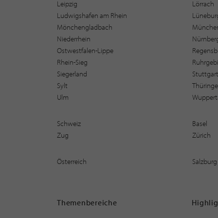
Leipzig
Lörrach
Ludwigshafen am Rhein
Lüneburg
Mönchengladbach
Münche
Niederrhein
Nürnber
Ostwestfalen-Lippe
Regensb
Rhein-Sieg
Ruhrgebi
Siegerland
Stuttgar
Sylt
Thüring
Ulm
Wuppert
Schweiz
Basel
Zug
Zürich
Österreich
Salzburg
Themenbereiche
Highli