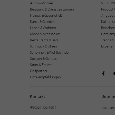
Auto & Mobiles
STILPUN
Beratung & Dienstleistungen
Product 
Fitness & Gesundheit
Angebot
Kunst & Galerien
Kulinari
Leben & Wohnen
Reiseber
Mode & Accessoires
Hotelem
Restaurants & Bars
Trends & 
Schmuck & Uhren
Experten
Schönheit & Wohlbefinden
Speisen & Genuss
Sport & Freizeit
Golfpartner
Hotelempfehlungen
STILPU
Kontakt
Unter
0221 222 895 0
Über uns