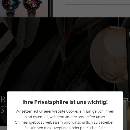
R EINE GRATIS
Ihre Privatsphäre ist uns wichtig!
 STILPUNKTE®
Wir setzen auf unserer Website Cookies ein. Einige von ihnen
sind essentiell, während andere uns helfen unser
Onlineangebot zu verbessern und wirtschaftlich zu betreiben.
Sie können dies akzeptieren oder per Klick auf die