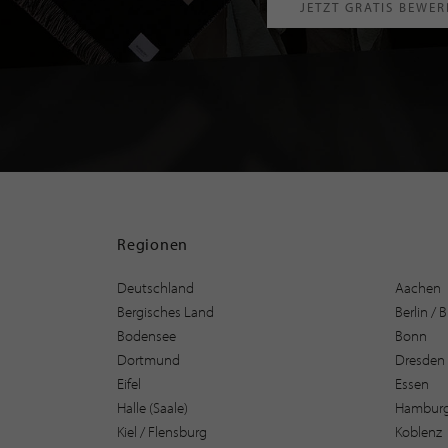
JETZT GRATIS BEWE
Regionen
Deutschland
Aachen
Bergisches Land
Berlin /
Bodensee
Bonn
Dortmund
Dresden
Eifel
Essen
Halle (Saale)
Hambur
Kiel / Flensburg
Koblenz