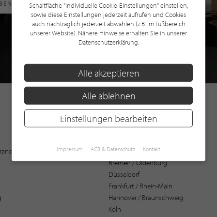
RBEN
Schaltfläche "Individuelle Cookie-Einstellungen" einstellen,
sowie diese Einstellungen jederzeit aufrufen und Cookies
auch nachträglich jederzeit abwählen (z.B. im Fußbereich
unserer Website). Nähere Hinweise erhalten Sie in unserer
Datenschutzerklärung.
Alle akzeptieren
Alle ablehnen
Einstellungen bearbeiten
Augsburg
Impressum
AGB & Datenschutz
Kontakt
 Brandenburg
Bochum
Bremen / Oldenburg
Düsseldorf
Frankfurt / Rhein-Main
g
Hannover / Braunschweig
Köln