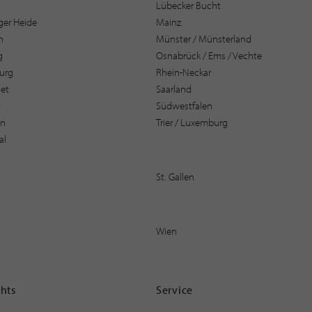
Lübecker Bucht
er Heide
Mainz
n
Münster / Münsterland
g
Osnabrück / Ems / Vechte
urg
Rhein-Neckar
et
Saarland
t
Südwestfalen
en
Trier / Luxemburg
al
St. Gallen
Wien
ghts
Service