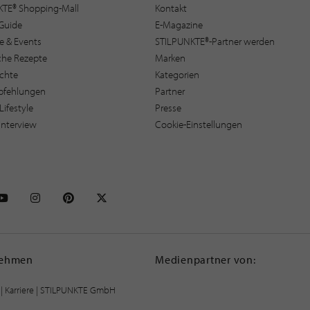
KTE® Shopping-Mall
Kontakt
Guide
E-Magazine
e & Events
STILPUNKTE®-Partner werden
sche Rezepte
Marken
ichte
Kategorien
pfehlungen
Partner
Lifestyle
Presse
interview
Cookie-Einstellungen
NKTE auf Facebook
STILPUNKTE auf Youtube
STILPUNKTE auf Instagram
STILPUNKTE auf Pinterest
STILPUNKTE auf X
nehmen
Medienpartner von:
|
Karriere
| STILPUNKTE GmbH