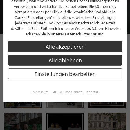
essentiell, während andere uns helfen unser Onlineangebot zu
MITGLIEDSCHAFT BEI STILPUNKTE®
verbessern und wirtschaftlich zu betreiben. Sie können dies
akzeptieren oder per Klick auf die Schaltfläche "Individuelle
Cookie-Einstellungen" einstellen, sowie diese Einstellungen
JETZT GRATIS BEWERBEN
jederzeit aufrufen und Cookies auch nachträglich jederzeit
abwählen (z.B. im Fußbereich unserer Website). Nähere Hinweise
erhalten Sie in unserer Datenschutzerklärung.
Alle akzeptieren
STILPUNKTE AUF
Alle ablehnen
INSTAGRAM
Einstellungen bearbeiten
Impressum
AGB & Datenschutz
Kontakt