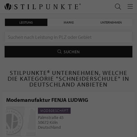
LEISTUNG
MARKE
UNTERNEHMEN
SUCHEN
STILPUNKTE® UNTERNEHMEN, WELCHE
DIE KATEGORIE "SCHNEIDERSCHULE" IN
DEUTSCHLAND ANBIETEN
Modemanufaktur FENJA LUDWIG
MODEGESCHÄFT
Palmstraße 45
50672 Köln
Deutschland