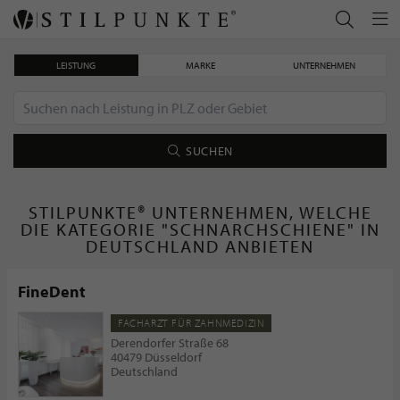
LEISTUNG
MARKE
UNTERNEHMEN
SUCHEN
STILPUNKTE® UNTERNEHMEN, WELCHE
DIE KATEGORIE "SCHNARCHSCHIENE" IN
DEUTSCHLAND ANBIETEN
FineDent
FACHARZT FÜR ZAHNMEDIZIN
Derendorfer Straße 68
40479 Düsseldorf
Deutschland