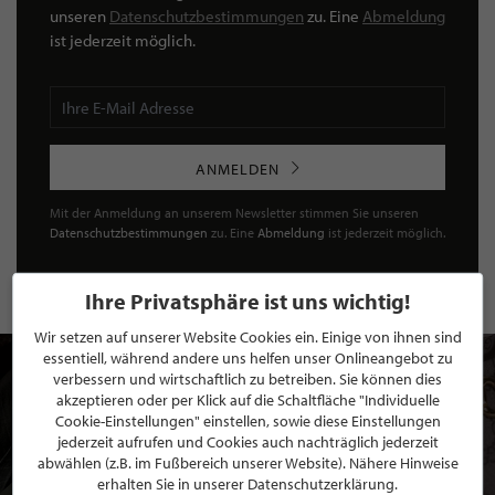
unseren
Datenschutzbestimmungen
zu. Eine
Abmeldung
ist jederzeit möglich.
ANMELDEN
Mit der Anmeldung an unserem Newsletter stimmen Sie unseren
Datenschutzbestimmungen
zu. Eine
Abmeldung
ist jederzeit möglich.
Ihre Privatsphäre ist uns wichtig!
Wir setzen auf unserer Website Cookies ein. Einige von ihnen sind
essentiell, während andere uns helfen unser Onlineangebot zu
verbessern und wirtschaftlich zu betreiben. Sie können dies
akzeptieren oder per Klick auf die Schaltfläche "Individuelle
Cookie-Einstellungen" einstellen, sowie diese Einstellungen
jederzeit aufrufen und Cookies auch nachträglich jederzeit
abwählen (z.B. im Fußbereich unserer Website). Nähere Hinweise
erhalten Sie in unserer Datenschutzerklärung.