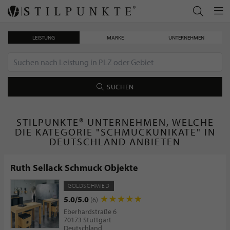
LEISTUNG
MARKE
UNTERNEHMEN
SUCHEN
STILPUNKTE® UNTERNEHMEN, WELCHE
DIE KATEGORIE "SCHMUCKUNIKATE" IN
DEUTSCHLAND ANBIETEN
Ruth Sellack Schmuck Objekte
GOLDSCHMIED
5.0/5.0
(6)
Eberhardstraße 6
70173 Stuttgart
Deutschland