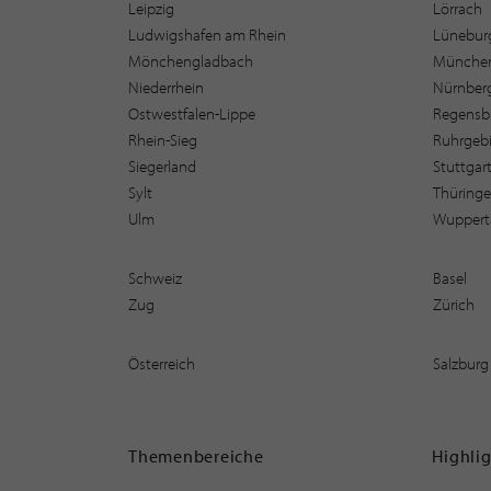
Leipzig
Lörrach
Ludwigshafen am Rhein
Lüneburg
Mönchengladbach
Münche
Niederrhein
Nürnber
Ostwestfalen-Lippe
Regensb
Rhein-Sieg
Ruhrgebi
Siegerland
Stuttgar
Sylt
Thüring
Ulm
Wuppert
Schweiz
Basel
Zug
Zürich
Österreich
Salzburg
Themenbereiche
Highli