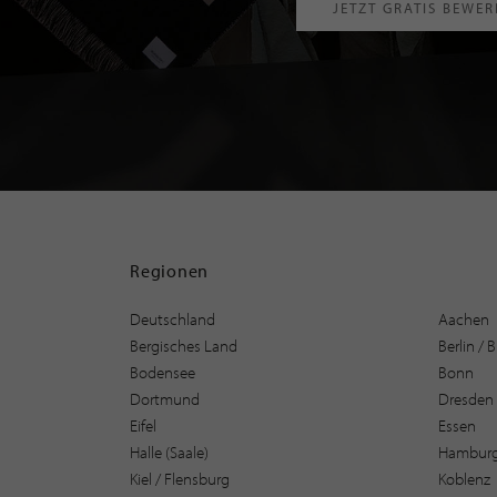
JETZT GRATIS BEWE
Regionen
Deutschland
Aachen
Bergisches Land
Berlin /
Bodensee
Bonn
Dortmund
Dresden
Eifel
Essen
Halle (Saale)
Hambur
Kiel / Flensburg
Koblenz