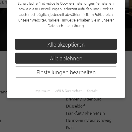
RBEN
Schaltfläche "Individuelle Cookie-Einstellungen" einstellen,
sowie diese Einstellungen jederzeit aufrufen und Cookies
auch nachträglich jederzeit abwählen (z.B. im Fußbereich
unserer Website). Nähere Hinweise erhalten Sie in unserer
Datenschutzerklärung.
Alle akzeptieren
Alle ablehnen
Einstellungen bearbeiten
Augsburg
Impressum
AGB & Datenschutz
Kontakt
 Brandenburg
Bochum
Bremen / Oldenburg
Düsseldorf
Frankfurt / Rhein-Main
g
Hannover / Braunschweig
Köln