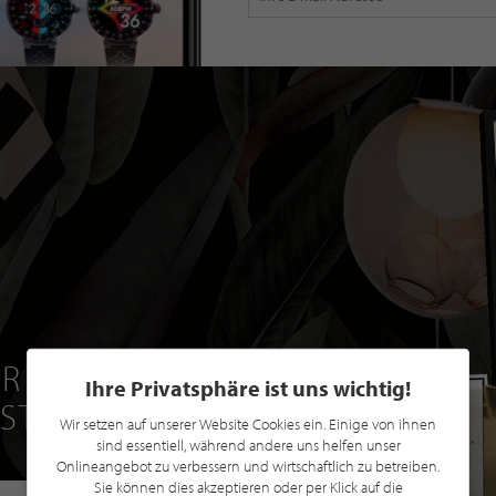
R EINE GRATIS
Ihre Privatsphäre ist uns wichtig!
 STILPUNKTE®
Wir setzen auf unserer Website Cookies ein. Einige von ihnen
sind essentiell, während andere uns helfen unser
Onlineangebot zu verbessern und wirtschaftlich zu betreiben.
Sie können dies akzeptieren oder per Klick auf die