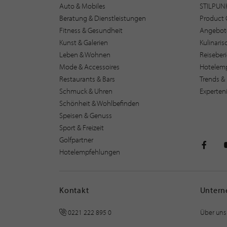
Auto & Mobiles
STILPUN
Beratung & Dienstleistungen
Product 
Fitness & Gesundheit
Angebot
Kunst & Galerien
Kulinari
Leben & Wohnen
Reiseber
Mode & Accessoires
Hotelem
Restaurants & Bars
Trends & 
Schmuck & Uhren
Experten
Schönheit & Wohlbefinden
Speisen & Genuss
Sport & Freizeit
Golfpartner
Hotelempfehlungen
STILPU
Kontakt
Unter
0221 222 895 0
Über uns