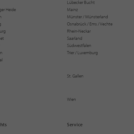
Lübecker Bucht
er Heide
Mainz
n
Münster / Münsterland
g
Osnabrück / Ems / Vechte
urg
Rhein-Neckar
et
Saarland
t
Südwestfalen
en
Trier / Luxemburg
al
St. Gallen
Wien
ghts
Service