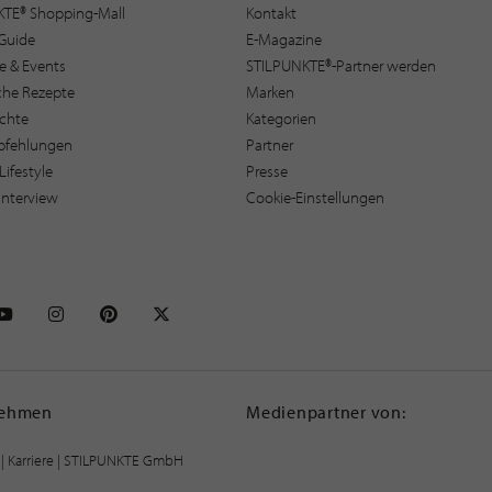
KTE® Shopping-Mall
Kontakt
Guide
E-Magazine
e & Events
STILPUNKTE®-Partner werden
sche Rezepte
Marken
ichte
Kategorien
pfehlungen
Partner
Lifestyle
Presse
interview
Cookie-Einstellungen
NKTE auf Facebook
STILPUNKTE auf Youtube
STILPUNKTE auf Instagram
STILPUNKTE auf Pinterest
STILPUNKTE auf X
nehmen
Medienpartner von:
|
Karriere
| STILPUNKTE GmbH