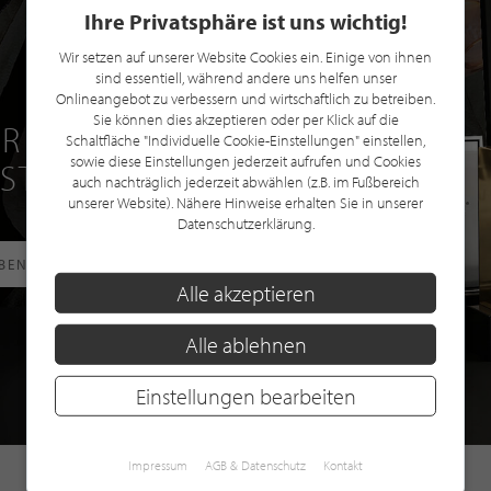
Ihre Privatsphäre ist uns wichtig!
Wir setzen auf unserer Website Cookies ein. Einige von ihnen
sind essentiell, während andere uns helfen unser
Onlineangebot zu verbessern und wirtschaftlich zu betreiben.
Sie können dies akzeptieren oder per Klick auf die
R EINE GRATIS
Schaltfläche "Individuelle Cookie-Einstellungen" einstellen,
sowie diese Einstellungen jederzeit aufrufen und Cookies
 STILPUNKTE®
auch nachträglich jederzeit abwählen (z.B. im Fußbereich
unserer Website). Nähere Hinweise erhalten Sie in unserer
Datenschutzerklärung.
RBEN
Alle akzeptieren
Alle ablehnen
Einstellungen bearbeiten
Impressum
AGB & Datenschutz
Kontakt