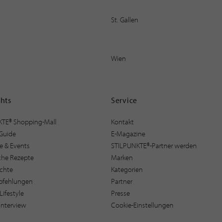
St. Gallen
Wien
ghts
Service
KTE® Shopping-Mall
Kontakt
Guide
E-Magazine
e & Events
STILPUNKTE®-Partner werden
sche Rezepte
Marken
ichte
Kategorien
pfehlungen
Partner
Lifestyle
Presse
interview
Cookie-Einstellungen