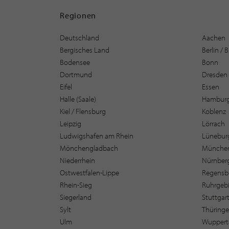
Regionen
Deutschland
Aachen
Bergisches Land
Berlin /
Bodensee
Bonn
Dortmund
Dresden
Eifel
Essen
Halle (Saale)
Hambur
Kiel / Flensburg
Koblenz
Leipzig
Lörrach
Ludwigshafen am Rhein
Lüneburg
Mönchengladbach
Münche
Niederrhein
Nürnber
Ostwestfalen-Lippe
Regensb
Rhein-Sieg
Ruhrgebi
Siegerland
Stuttgar
Sylt
Thüring
Ulm
Wuppert