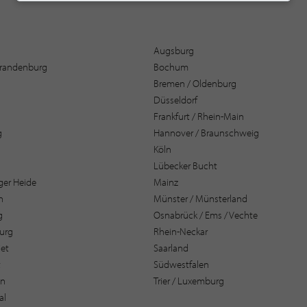
Augsburg
 Brandenburg
Bochum
Bremen / Oldenburg
Düsseldorf
Frankfurt / Rhein-Main
g
Hannover / Braunschweig
Köln
Lübecker Bucht
er Heide
Mainz
n
Münster / Münsterland
g
Osnabrück / Ems / Vechte
urg
Rhein-Neckar
et
Saarland
t
Südwestfalen
en
Trier / Luxemburg
al