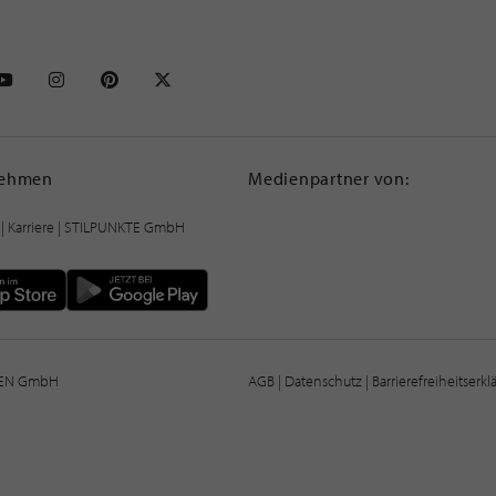
NKTE auf Facebook
STILPUNKTE auf Youtube
STILPUNKTE auf Instagram
STILPUNKTE auf Pinterest
STILPUNKTE auf X
nehmen
Medienpartner von:
|
Karriere
| STILPUNKTE GmbH
IEN GmbH
AGB
|
Datenschutz
|
Barrierefreiheitserk