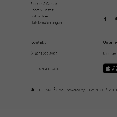
Speisen & Genuss
Sport & Freizeit
Golfpartner
Hotelempfehlungen
STILPU
Kontakt
Unter
0221 222 895 0
Über uns
KUNDENLOGIN
®
STILPUNKTE
GmbH powered by
LOEWENDORF® MED