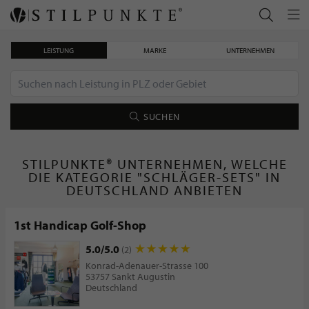
LEISTUNG
MARKE
UNTERNEHMEN
SUCHEN
STILPUNKTE® UNTERNEHMEN, WELCHE
DIE KATEGORIE "SCHLÄGER-SETS" IN
DEUTSCHLAND ANBIETEN
1st Handicap Golf-Shop
5.0/5.0
(2)
Konrad-Adenauer-Strasse 100
53757 Sankt Augustin
Deutschland