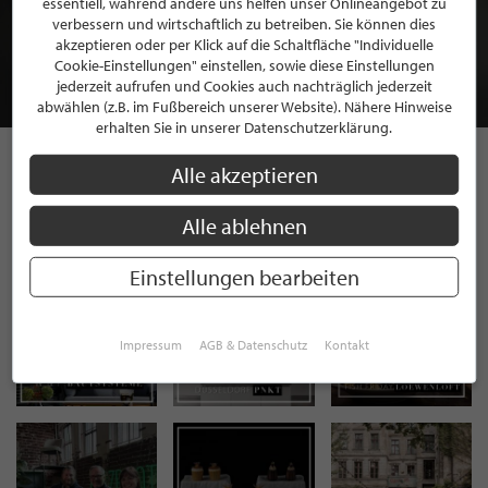
essentiell, während andere uns helfen unser Onlineangebot zu
MITGLIEDSCHAFT BEI STILPUNKTE®
verbessern und wirtschaftlich zu betreiben. Sie können dies
akzeptieren oder per Klick auf die Schaltfläche "Individuelle
Cookie-Einstellungen" einstellen, sowie diese Einstellungen
JETZT GRATIS BEWERBEN
jederzeit aufrufen und Cookies auch nachträglich jederzeit
abwählen (z.B. im Fußbereich unserer Website). Nähere Hinweise
erhalten Sie in unserer Datenschutzerklärung.
Alle akzeptieren
STILPUNKTE AUF
Alle ablehnen
INSTAGRAM
Einstellungen bearbeiten
Impressum
AGB & Datenschutz
Kontakt