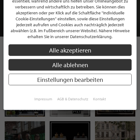
essentiell, während andere uns helfen unser Onlineangebot zu
MITGLIEDSCHAFT BEI STILPUNKTE®
verbessern und wirtschaftlich zu betreiben. Sie können dies
akzeptieren oder per Klick auf die Schaltfläche "Individuelle
Cookie-Einstellungen" einstellen, sowie diese Einstellungen
JETZT GRATIS BEWERBEN
jederzeit aufrufen und Cookies auch nachträglich jederzeit
abwählen (z.B. im Fußbereich unserer Website). Nähere Hinweise
erhalten Sie in unserer Datenschutzerklärung.
Alle akzeptieren
STILPUNKTE AUF
Alle ablehnen
INSTAGRAM
Einstellungen bearbeiten
Impressum
AGB & Datenschutz
Kontakt