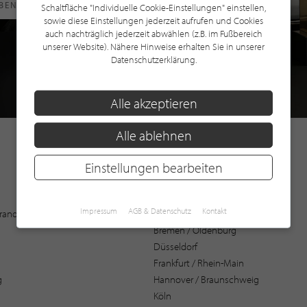
RBEN
Schaltfläche "Individuelle Cookie-Einstellungen" einstellen,
sowie diese Einstellungen jederzeit aufrufen und Cookies
auch nachträglich jederzeit abwählen (z.B. im Fußbereich
unserer Website). Nähere Hinweise erhalten Sie in unserer
Datenschutzerklärung.
Alle akzeptieren
Alle ablehnen
Einstellungen bearbeiten
Augsburg
Impressum
AGB & Datenschutz
Kontakt
 Brandenburg
Bochum
Bremen / Oldenburg
Düsseldorf
Frankfurt / Rhein-Main
g
Hannover / Braunschweig
Köln