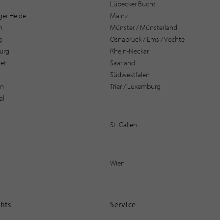
Lübecker Bucht
er Heide
Mainz
n
Münster / Münsterland
g
Osnabrück / Ems / Vechte
urg
Rhein-Neckar
et
Saarland
t
Südwestfalen
en
Trier / Luxemburg
al
St. Gallen
Wien
ghts
Service