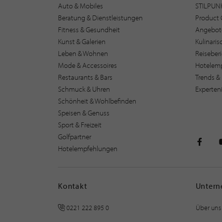
Auto & Mobiles
STILPUN
Beratung & Dienstleistungen
Product 
Fitness & Gesundheit
Angebot
Kunst & Galerien
Kulinari
Leben & Wohnen
Reiseber
Mode & Accessoires
Hotelem
Restaurants & Bars
Trends & 
Schmuck & Uhren
Experten
Schönheit & Wohlbefinden
Speisen & Genuss
Sport & Freizeit
Golfpartner
Hotelempfehlungen
STILPU
Kontakt
Unter
0221 222 895 0
Über uns