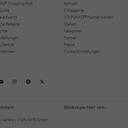
KTE® Shopping-Mall
Kontakt
Guide
E-Magazine
e & Events
STILPUNKTE®-Partner werden
sche Rezepte
Marken
ichte
Kategorien
pfehlungen
Partner
Lifestyle
Presse
interview
Cookie-Einstellungen
NKTE auf Facebook
STILPUNKTE auf Youtube
STILPUNKTE auf Instagram
STILPUNKTE auf Pinterest
STILPUNKTE auf X
nehmen
Medienpartner von:
|
Karriere
| STILPUNKTE GmbH