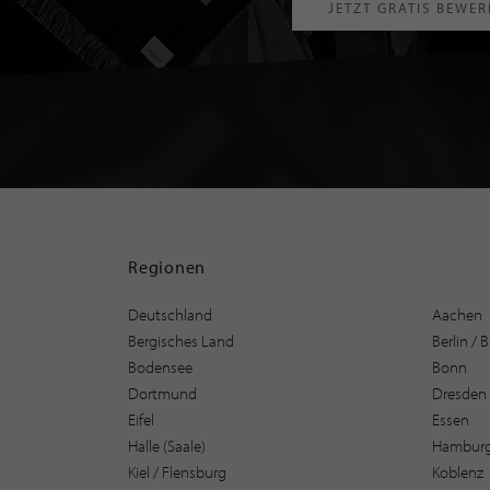
JETZT GRATIS BEWE
Regionen
Deutschland
Aachen
Bergisches Land
Berlin /
Bodensee
Bonn
Dortmund
Dresden
Eifel
Essen
Halle (Saale)
Hambur
Kiel / Flensburg
Koblenz