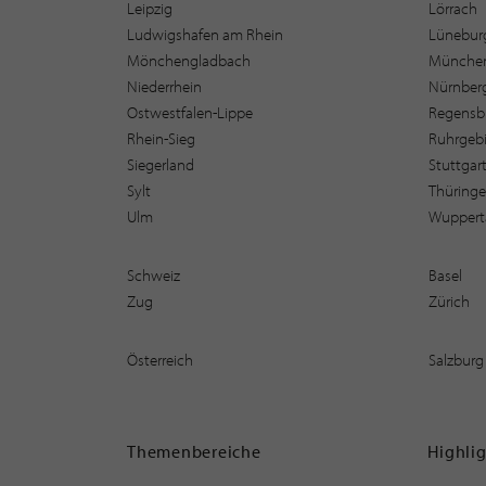
Leipzig
Lörrach
Ludwigshafen am Rhein
Lüneburg
Mönchengladbach
Münche
Niederrhein
Nürnber
Ostwestfalen-Lippe
Regensb
Rhein-Sieg
Ruhrgebi
Siegerland
Stuttgar
Sylt
Thüring
Ulm
Wuppert
Schweiz
Basel
Zug
Zürich
Österreich
Salzburg
Themenbereiche
Highli