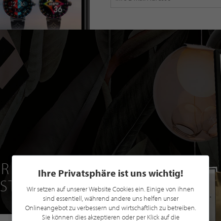
R EINE GRATIS
Ihre Privatsphäre ist uns wichtig!
 STILPUNKTE®
Wir setzen auf unserer Website Cookies ein. Einige von ihnen
sind essentiell, während andere uns helfen unser
Onlineangebot zu verbessern und wirtschaftlich zu betreiben.
Sie können dies akzeptieren oder per Klick auf die