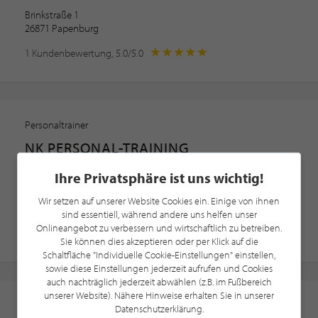
Brinkstraße 1
26871 Papenburg
1 Kundenbewertung, 5.0/5.0
Personaltrainer
NK PERSONAL-TRAINING
Functional Training · Firmenfitness · Seniorentraining
Ihre Privatsphäre ist uns wichtig!
Schwerter Straße 292C
Wir setzen auf unserer Website Cookies ein. Einige von ihnen
44287 Dortmund
sind essentiell, während andere uns helfen unser
Onlineangebot zu verbessern und wirtschaftlich zu betreiben.
Sie können dies akzeptieren oder per Klick auf die
Schaltfläche "Individuelle Cookie-Einstellungen" einstellen,
sowie diese Einstellungen jederzeit aufrufen und Cookies
auch nachträglich jederzeit abwählen (z.B. im Fußbereich
unserer Website). Nähere Hinweise erhalten Sie in unserer
Fitnessstudio
Datenschutzerklärung.