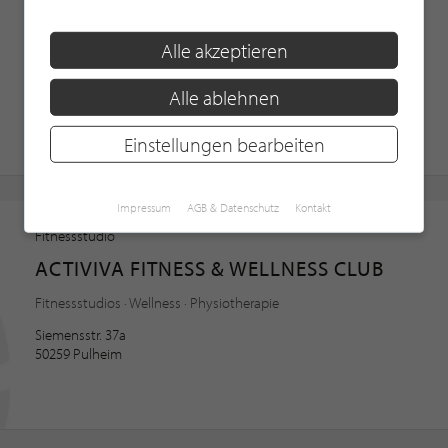
EIFEL-GYM FITNESSCENTER
Alle akzeptieren
Pilates · Muskelaufbau · Fitnessberatung
Messerschmittstraße 2
Alle ablehnen
54634 Bitburg
Einstellungen bearbeiten
Impressum
AGB & Datenschutz
Kontakt
Fitnessstudio
ACTIVIVA FITNESS & WELLNESS CLUB
Fitnessstudios · Wellness · Physiotherapie
Siemensstr. 37a
50259 Pulheim