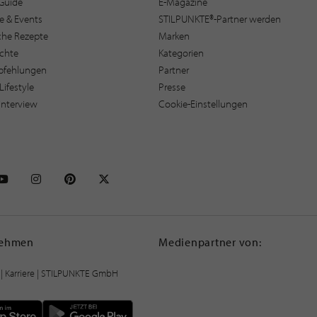
Guide
E-Magazine
e & Events
STILPUNKTE®-Partner werden
sche Rezepte
Marken
ichte
Kategorien
pfehlungen
Partner
Lifestyle
Presse
interview
Cookie-Einstellungen
NKTE auf Facebook
STILPUNKTE auf Youtube
STILPUNKTE auf Instagram
STILPUNKTE auf Pinterest
STILPUNKTE auf X
nehmen
Medienpartner von:
|
Karriere
| STILPUNKTE GmbH