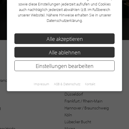
sowie diese Einstellungen jederzeit aufrufen und Cookies
auch nachträglich jederzeit abwählen (z.B. im Fußbereich
unserer Website). Nähere Hinweise erhalten Sie in unserer
Datenschutzerklärung.
Alle akzeptieren
Alle ablehnen
Einstellungen bearbeiten
Augsburg
 Brandenburg
Bochum
Impressum
AGB & Datenschutz
Kontakt
Bremen / Oldenburg
Düsseldorf
Frankfurt / Rhein-Main
g
Hannover / Braunschweig
Köln
Lübecker Bucht
er Heide
Mainz