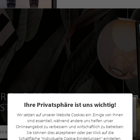
R EINE GRATIS
Ihre Privatsphäre ist uns wichtig!
 STILPUNKTE®
Wir setzen auf unserer Website Cookies ein. Einige von ihnen
sind essentiell, während andere uns helfen unser
Onlineangebot zu verbessern und wirtschaftlich zu betreiben.
RBEN
Sie können dies akzeptieren oder per Klick auf die
Schaltfläche "Individuelle Cookie-Einstellungen" einstellen,