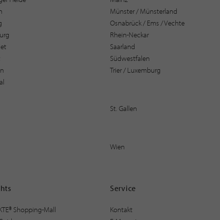
n
Münster / Münsterland
g
Osnabrück / Ems / Vechte
urg
Rhein-Neckar
et
Saarland
t
Südwestfalen
en
Trier / Luxemburg
al
St. Gallen
Wien
ghts
Service
KTE® Shopping-Mall
Kontakt