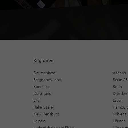
Regionen
Deutschland
Aachen
Bergisches Land
Berlin /
Bodensee
Bonn
Dortmund
Dresden
Eifel
Essen
Halle (Saale)
Hambur
Kiel / Flensburg
Koblenz
Leipzig
Lörrach
Ludwigshafen am Rhein
Lüneburg