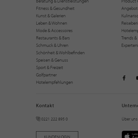
Beratung & Dienstleistungen
Product 
Fitness & Gesundheit
Angebot
Kunst & Galerien
Kulinari
Leben & Wohnen
Reiseber
Mode & Accessoires
Hotelem
Restaurants & Bars
Trends & 
Schmuck & Uhren
Experten
Schönheit & Wohlbefinden
Speisen & Genuss
Sport & Freizeit
Golfpartner
Hotelempfehlungen
STILPU
Kontakt
Unter
0221 222 895 0
Über uns
KUNDENLOGIN