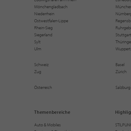
Mönchengladbach
Münche
Niederrhein
Nürnber
Ostwestfalen-Lippe
Regensb
Rhein-Sieg
Ruhrgebi
Siegerland
Stuttgar
Sylt
Thüring
Ulm
Wuppert
Schweiz
Basel
Zug
Zürich
Österreich
Salzburg
Themenbereiche
Highli
Auto & Mobiles
STILPUN