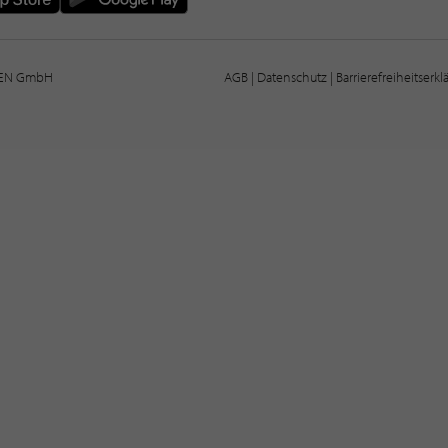
IEN GmbH
AGB
|
Datenschutz
|
Barrierefreiheitserk